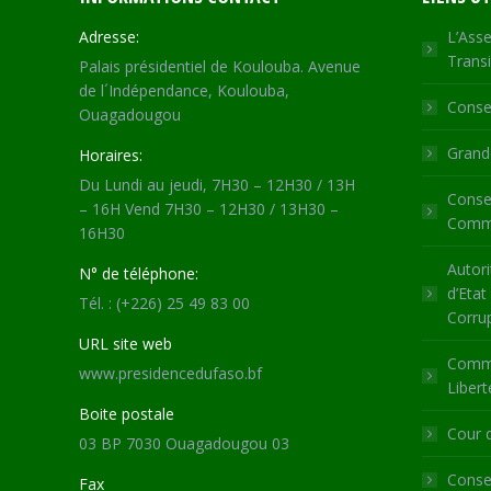
Adresse:
L’Asse
Transi
Palais présidentiel de Koulouba. Avenue
de l´Indépendance, Koulouba,
Consei
Ouagadougou
Grande
Horaires:
Du Lundi au jeudi, 7H30 – 12H30 / 13H
Consei
– 16H Vend 7H30 – 12H30 / 13H30 –
Commu
16H30
Autori
N° de téléphone:
d’Etat
Tél. : (+226) 25 49 83 00
Corru
URL site web
Commi
www.presidencedufaso.bf
Libert
Boite postale
Cour 
03 BP 7030 Ouagadougou 03
Consei
Fax