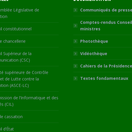
mblée Législative de
Communiqués de press
tion
Comptes-rendus Conseil
l constitutionnel
ministres
 chancellerie
Photothèque
l Supérieur de la
Vidéothèque
nication (CSC)
Cahiers de la Présidenc
té supérieure de Contrôle
Textes fondamentaux
 et de Lutte contre la
ption (ASCE-LC)
ssion de l’Informatique et des
és (CIL)
de cassation
l d’État