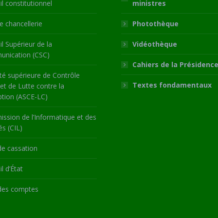
l constitutionnel
ministres
 chancellerie
Photothèque
l Supérieur de la
Vidéothèque
nication (CSC)
Cahiers de la Présidenc
té supérieure de Contrôle
Textes fondamentaux
 et de Lutte contre la
ption (ASCE-LC)
ssion de l’Informatique et des
és (CIL)
de cassation
l d’État
des comptes