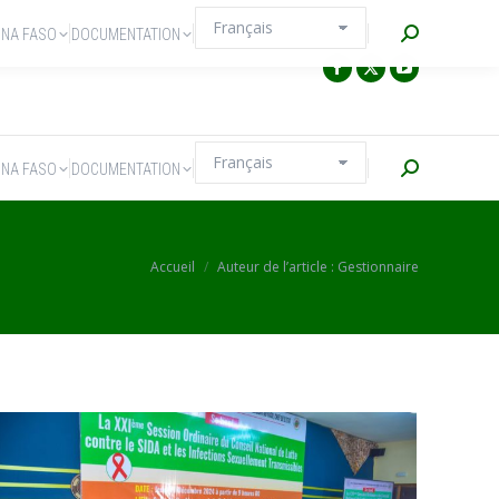
Recherche
INA FASO
DOCUMENTATION
Recherche
INA FASO
DOCUMENTATION
Vous êtes ici :
Accueil
Auteur de l’article : Gestionnaire