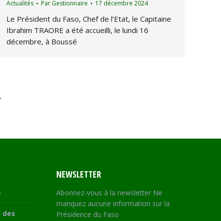
Actualités
Par
Gestionnaire
17 décembre 2024
Le Président du Faso, Chef de l’Etat, le Capitaine
Ibrahim TRAORE a été accueilli, le lundi 16
décembre, à Boussé
→
NEWSLETTER
e
Abonnez-vous à la newsletter Ne
manquez aucune information sur la
 des
Présidence du Faso