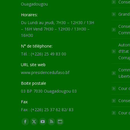
Consei
Ouagadougou
Grande
Horaires:
Du Lundi au jeudi, 7H30 – 12H30 / 13H
Consei
– 16H Vend 7H30 – 12H30 / 13H30 –
Commu
16H30
Autori
N° de téléphone:
d’Etat
Tél. : (+226) 25 49 83 00
Corru
URL site web
Commi
www.presidencedufaso.bf
Libert
Boite postale
Cour 
03 BP 7030 Ouagadougou 03
Consei
Fax
Fax : (+226) 25 37 62 82/ 83
Cour 
Trouvez nous sur :
Facebook
X
YouTube
RSS
Site