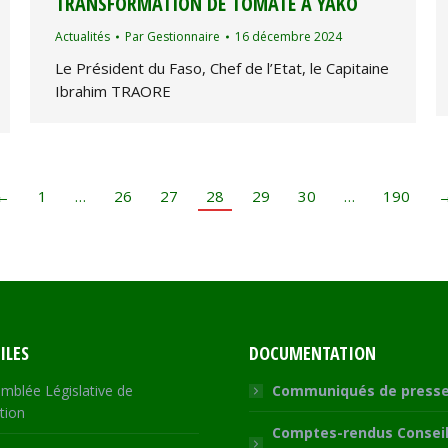
TRANSFORMATION DE TOMATE À YAKO
Actualités
Par
Gestionnaire
16 décembre 2024
Le Président du Faso, Chef de l’Etat, le Capitaine
Ibrahim TRAORE
←
1
…
26
27
28
29
30
…
190
ILES
DOCUMENTATION
mblée Législative de
Communiqués de press
tion
Comptes-rendus Conseil