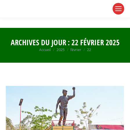
page
page
page
opens
opens
opens
in
in
in
new
new
new
window
window
window
ARCHIVES DU JOUR :
22 FÉVRIER 2025
Vous êtes ici :
Accueil
2025
février
22