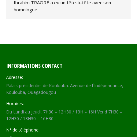
Ibrahim TRAORÉ a eu un tête-à-tête avec son
homologue
INFORMATIONS CONTACT
Adresse:
Palais présidentiel de Koulouba. Avenue de l´Indépendance,
Koulouba, Ouagadougou
Horaires:
Du Lundi au jeudi, 7H30 – 12H30 / 13H – 16H Vend 7H30 –
12H30 / 13H30 – 16H30
N° de téléphone: