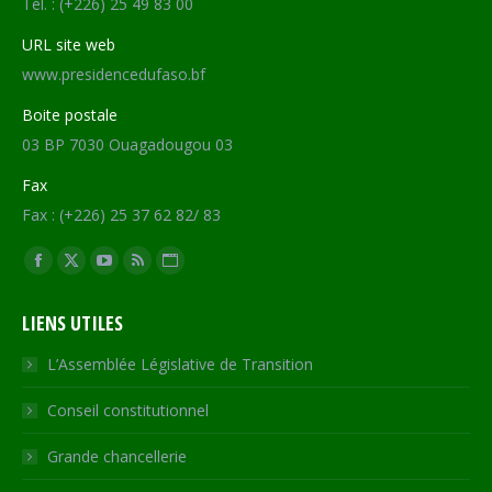
Tél. : (+226) 25 49 83 00
URL site web
www.presidencedufaso.bf
Boite postale
03 BP 7030 Ouagadougou 03
Fax
Fax : (+226) 25 37 62 82/ 83
Trouvez nous sur :
Facebook
X
YouTube
RSS
Site
page
page
page
page
Web
LIENS UTILES
opens
opens
opens
opens
page
in
in
in
in
opens
L’Assemblée Législative de Transition
new
new
new
new
in
Conseil constitutionnel
window
window
window
window
new
window
Grande chancellerie