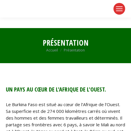
page
page
page
opens
opens
opens
in
in
in
new
new
new
window
window
window
PRÉSENTATION
Vous êtes ici :
Accueil
Présentation
UN PAYS AU CŒUR DE L'AFRIQUE DE L'OUEST.
Le Burkina Faso est situé au cœur de l’Afrique de l’Ouest.
Sa superficie est de 274 000 kilomètres carrés où vivent
des hommes et des femmes travailleurs et déterminés. Il
partage ses frontières avec 6 pays, à savoir le Mali au nord