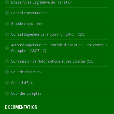
in
in
in
in
opens
L’Assemblée Législative de Transition
new
new
new
new
in
Conseil constitutionnel
window
window
window
window
new
window
Grande chancellerie
Conseil Supérieur de la Communication (CSC)
Autorité supérieure de Contrôle d’Etat et de Lutte contre la
Corruption (ASCE-LC)
Commission de l’Informatique et des Libertés (CIL)
Cour de cassation
Conseil d’État
Cour des comptes
DOCUMENTATION