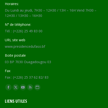
Horaires:
Du Lundi au jeudi, 7H30 – 12H30 / 13H – 16H Vend 7H30 –
12H30 / 13H30 – 16H30
N° de téléphone:
Tél. : (+226) 25 49 83 00
URL site web
www.presidencedufaso.bf
Boite postale
03 BP 7030 Ouagadougou 03
Fax
Fax : (+226) 25 37 62 82/ 83
Trouvez nous sur :
Facebook
X
YouTube
RSS
Site
page
page
page
page
Web
LIENS UTILES
opens
opens
opens
opens
page