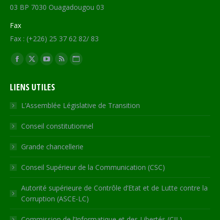
03 BP 7030 Ouagadougou 03
Fax
Fax : (+226) 25 37 62 82/ 83
Trouvez nous sur :
Facebook
X
YouTube
RSS
Site
page
page
page
page
Web
LIENS UTILES
opens
opens
opens
opens
page
in
in
in
in
opens
L’Assemblée Législative de Transition
new
new
new
new
in
Conseil constitutionnel
window
window
window
window
new
window
Grande chancellerie
Conseil Supérieur de la Communication (CSC)
Autorité supérieure de Contrôle d’Etat et de Lutte contre la
Corruption (ASCE-LC)
Commission de l’Informatique et des Libertés (CIL)