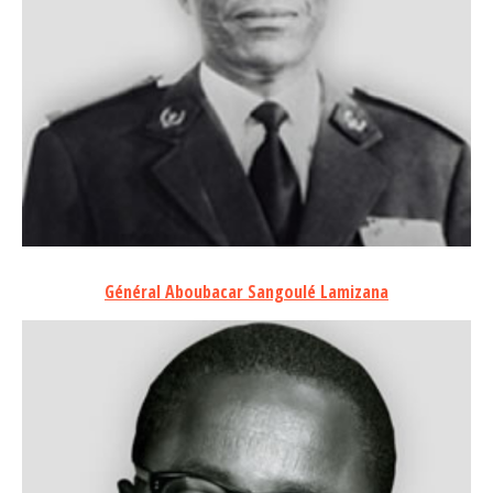
Général Aboubacar Sangoulé Lamizana