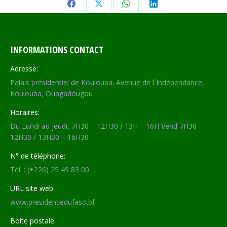
Share
Share
Share
Share
on
on
on
on
Facebook
X
WhatsApp
LinkedIn
INFORMATIONS CONTACT
Adresse:
Palais présidentiel de Koulouba. Avenue de l´Indépendance,
Koulouba, Ouagadougou
Horaires:
Du Lundi au jeudi, 7H30 – 12H30 / 13H – 16H Vend 7H30 –
12H30 / 13H30 – 16H30
N° de téléphone:
Tél. : (+226) 25 49 83 00
URL site web
www.presidencedufaso.bf
Boite postale