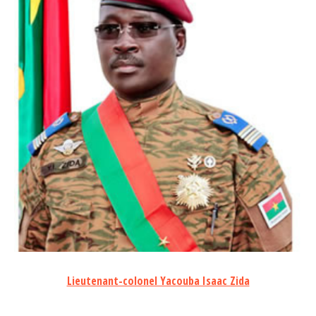
Lieutenant-colonel Yacouba Isaac Zida