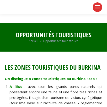
page
page
page
opens
opens
opens
in
in
in
new
new
new
window
window
window
OPPORTUNITÉS TOURISTIQUES
Vous êtes ici :
Accueil
Opportunités touristiques
LES ZONES TOURISTIQUES DU BURKINA
On distingue 4 zones touristiques au Burkina Faso :
A l’Est
: avec tous les grands parcs naturels qui
possèdent encore une faune et une flore très riches et
protégées, il s’agit d’un tourisme de vision, cynégétique
(tourisme basé sur l’activité de chasse – réglementée