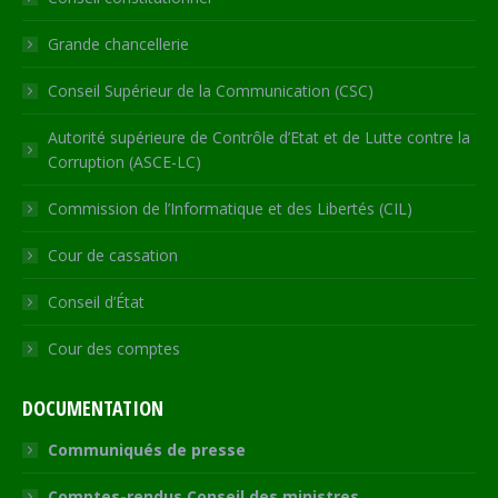
window
window
window
window
new
window
Grande chancellerie
Conseil Supérieur de la Communication (CSC)
Autorité supérieure de Contrôle d’Etat et de Lutte contre la
Corruption (ASCE-LC)
Commission de l’Informatique et des Libertés (CIL)
Cour de cassation
Conseil d’État
Cour des comptes
DOCUMENTATION
Communiqués de presse
Comptes-rendus Conseil des ministres