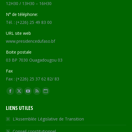
12H30 / 13H30 – 16H30
N° de téléphone:
Tél. : (+226) 25 49 83 00
URL site web
www.presidencedufaso.bf
Boite postale
03 BP 7030 Ouagadougou 03
Fax
Fax : (+226) 25 37 62 82/ 83
Trouvez nous sur :
Facebook
X
YouTube
RSS
Site
page
page
page
page
Web
LIENS UTILES
opens
opens
opens
opens
page
in
in
in
in
opens
L’Assemblée Législative de Transition
new
new
new
new
in
Conseil constitutionnel