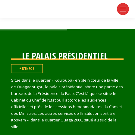
page
page
page
opens
opens
opens
in
in
in
new
new
new
window
window
window
LE PALAIS PRÉSIDENTIEL
+ D'INFOS
Situé dans le quartier « Koulouba» en plein cœur de la ville
de Ouagadougou, le palais présidentiel abrite une partie des
bureaux de la Présidence du Faso. C’est là que se situe le
Cabinet du Chef de l’Etat où il accorde les audiences
officielles et préside les sessions hebdomadaires du Conseil
des Ministres. Les autres services de l’Institution sont à «
Kosyam », dans le quartier Ouaga 2000, situé au sud de la
ville.