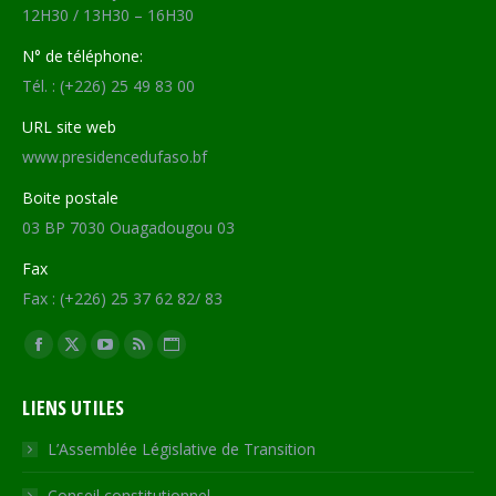
12H30 / 13H30 – 16H30
N° de téléphone:
Tél. : (+226) 25 49 83 00
URL site web
www.presidencedufaso.bf
Boite postale
03 BP 7030 Ouagadougou 03
Fax
Fax : (+226) 25 37 62 82/ 83
Trouvez nous sur :
Facebook
X
YouTube
RSS
Site
page
page
page
page
Web
LIENS UTILES
opens
opens
opens
opens
page
in
in
in
in
opens
L’Assemblée Législative de Transition
new
new
new
new
in
Conseil constitutionnel