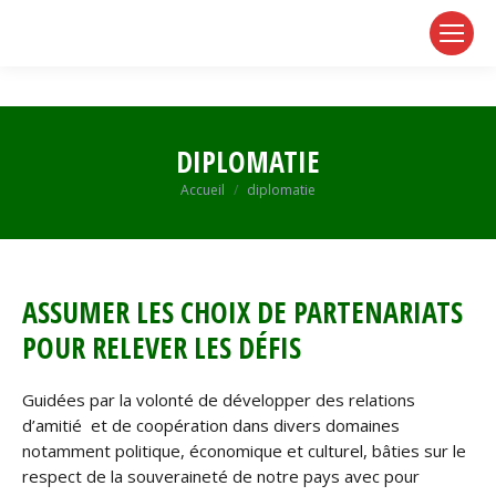
page
page
page
opens
opens
opens
in
in
in
new
new
new
window
window
window
DIPLOMATIE
Vous êtes ici :
Accueil
diplomatie
ASSUMER LES CHOIX DE PARTENARIATS
POUR RELEVER LES DÉFIS
Guidées par la volonté de développer des relations
d’amitié et de coopération dans divers domaines
notamment politique, économique et culturel, bâties sur le
respect de la souveraineté de notre pays avec pour