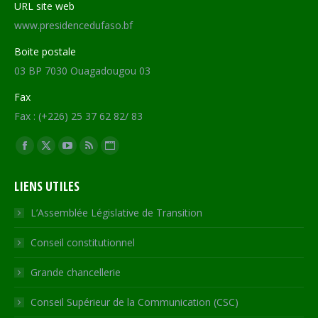
URL site web
www.presidencedufaso.bf
Boite postale
03 BP 7030 Ouagadougou 03
Fax
Fax : (+226) 25 37 62 82/ 83
Trouvez nous sur :
Facebook
X
YouTube
RSS
Site
page
page
page
page
Web
LIENS UTILES
opens
opens
opens
opens
page
in
in
in
in
opens
L’Assemblée Législative de Transition
new
new
new
new
in
Conseil constitutionnel
window
window
window
window
new
window
Grande chancellerie
Conseil Supérieur de la Communication (CSC)