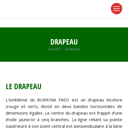
page
page
page
opens
opens
opens
in
in
in
new
new
new
window
window
window
DRAPEAU
Vous êtes ici :
Accueil
Drapeau
LE DRAPEAU
L’emblème du BURKINA FASO est un drapeau bicolore
(rouge et vert), divisé en deux bandes horizontales de
dimensions égales. Le centre du drapeau est frappé d’une
étoile jaune/or à cinq branches. La ligne reliant sa pointe
supérieure à son point central est perpendiculaire à la ligne