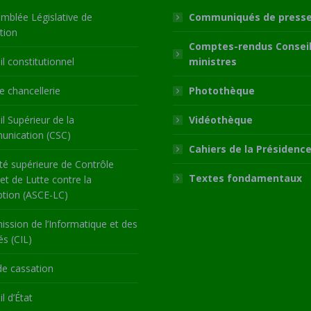
mblée Législative de
Communiqués de press
tion
Comptes-rendus Conseil
l constitutionnel
ministres
 chancellerie
Photothèque
l Supérieur de la
Vidéothèque
nication (CSC)
Cahiers de la Présidenc
té supérieure de Contrôle
Textes fondamentaux
 et de Lutte contre la
ption (ASCE-LC)
ssion de l’Informatique et des
és (CIL)
de cassation
l d’État