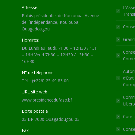
Adresse:
L’Asse
Transi
Palais présidentiel de Koulouba. Avenue
de l´Indépendance, Koulouba,
Consei
Ouagadougou
Grande
Horaires:
Du Lundi au jeudi, 7H30 – 12H30 / 13H
Consei
– 16H Vend 7H30 – 12H30 / 13H30 –
Commu
16H30
Autori
N° de téléphone:
d’Etat
Tél. : (+226) 25 49 83 00
Corru
URL site web
Commi
www.presidencedufaso.bf
Libert
Boite postale
Cour 
03 BP 7030 Ouagadougou 03
Consei
Fax