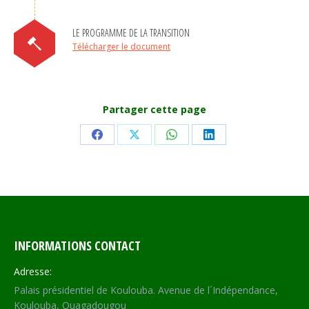
LE PROGRAMME DE LA TRANSITION
Télécharger le document
Partager cette page
Share
Share
Share
Share
on
on
on
on
Facebook
X
WhatsApp
LinkedIn
INFORMATIONS CONTACT
Adresse:
Palais présidentiel de Koulouba. Avenue de l´Indépendance,
Koulouba, Ouagadougou