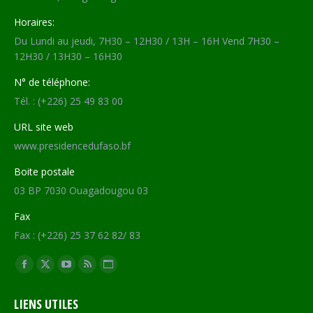
Horaires:
Du Lundi au jeudi, 7H30 – 12H30 / 13H – 16H Vend 7H30 –
12H30 / 13H30 – 16H30
N° de téléphone:
Tél. : (+226) 25 49 83 00
URL site web
www.presidencedufaso.bf
Boite postale
03 BP 7030 Ouagadougou 03
Fax
Fax : (+226) 25 37 62 82/ 83
Trouvez nous sur :
Facebook
X
YouTube
RSS
Site
page
page
page
page
Web
LIENS UTILES
opens
opens
opens
opens
page