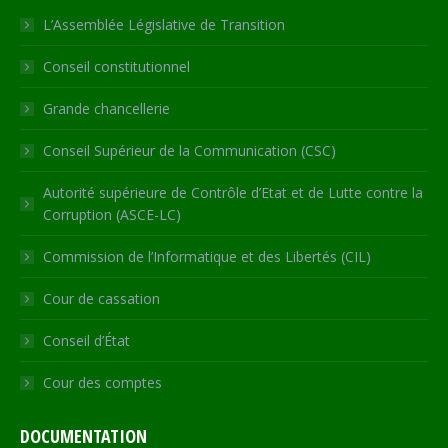
in
in
in
in
opens
L’Assemblée Législative de Transition
new
new
new
new
in
Conseil constitutionnel
window
window
window
window
new
window
Grande chancellerie
Conseil Supérieur de la Communication (CSC)
Autorité supérieure de Contrôle d’Etat et de Lutte contre la
Corruption (ASCE-LC)
Commission de l’Informatique et des Libertés (CIL)
Cour de cassation
Conseil d’État
Cour des comptes
DOCUMENTATION