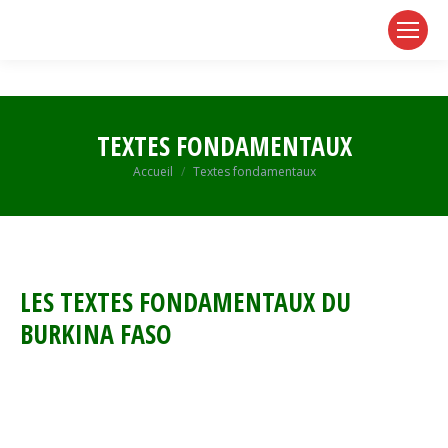
page
page
page
opens
opens
opens
in
in
in
new
new
new
window
window
window
TEXTES FONDAMENTAUX
Vous êtes ici :
Accueil
Textes fondamentaux
LES TEXTES FONDAMENTAUX DU
BURKINA FASO