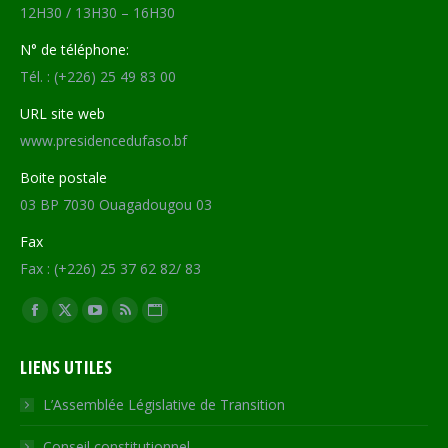
12H30 / 13H30 – 16H30
N° de téléphone:
Tél. : (+226) 25 49 83 00
URL site web
www.presidencedufaso.bf
Boite postale
03 BP 7030 Ouagadougou 03
Fax
Fax : (+226) 25 37 62 82/ 83
Trouvez nous sur :
Facebook
X
YouTube
RSS
Site
page
page
page
page
Web
LIENS UTILES
opens
opens
opens
opens
page
in
in
in
in
opens
L’Assemblée Législative de Transition
new
new
new
new
in
Conseil constitutionnel