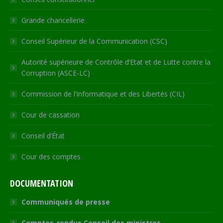
window
window
window
window
new
window
Grande chancellerie
Conseil Supérieur de la Communication (CSC)
Autorité supérieure de Contrôle d’Etat et de Lutte contre la
Corruption (ASCE-LC)
Commission de l’Informatique et des Libertés (CIL)
Cour de cassation
Conseil d’État
Cour des comptes
DOCUMENTATION
Communiqués de presse
Comptes-rendus Conseil des ministres