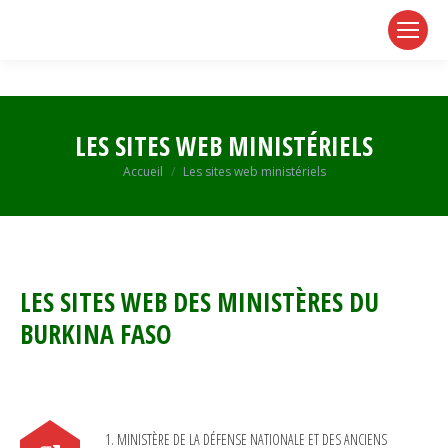
page
page
page
opens
opens
opens
in
in
in
new
new
new
window
window
window
LES SITES WEB MINISTÉRIELS
Vous êtes ici :
Accueil
Les sites web ministériels
LES SITES WEB DES MINISTÈRES DU
BURKINA FASO
1. MINISTÈRE DE LA DÉFENSE NATIONALE ET DES ANCIENS