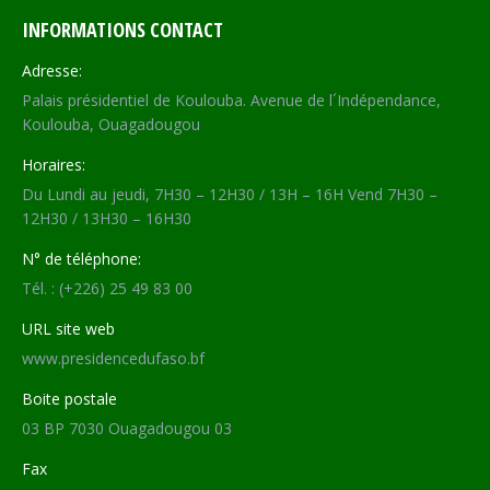
Facebook
X
WhatsApp
LinkedIn
INFORMATIONS CONTACT
Adresse:
Palais présidentiel de Koulouba. Avenue de l´Indépendance,
Koulouba, Ouagadougou
Horaires:
Du Lundi au jeudi, 7H30 – 12H30 / 13H – 16H Vend 7H30 –
12H30 / 13H30 – 16H30
N° de téléphone:
Tél. : (+226) 25 49 83 00
URL site web
www.presidencedufaso.bf
Boite postale
03 BP 7030 Ouagadougou 03
Fax