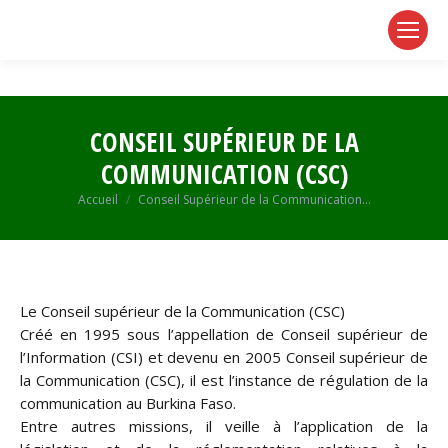
page
page
page
opens
opens
opens
in
in
in
new
new
new
window
window
window
CONSEIL SUPÉRIEUR DE LA
COMMUNICATION (CSC)
Vous êtes ici :
Accueil
Conseil Supérieur de la Communication…
Le Conseil supérieur de la Communication (CSC)
Créé en 1995 sous l’appellation de Conseil supérieur de
l’Information (CSI) et devenu en 2005 Conseil supérieur de
la Communication (CSC), il est l’instance de régulation de la
communication au Burkina Faso.
Entre autres missions, il veille à l’application de la