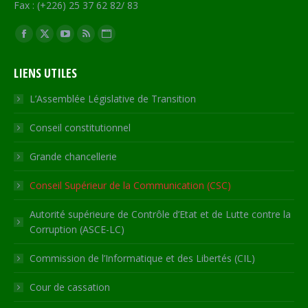
Fax : (+226) 25 37 62 82/ 83
Trouvez nous sur :
Facebook
X
YouTube
RSS
Site
page
page
page
page
Web
LIENS UTILES
opens
opens
opens
opens
page
in
in
in
in
opens
L’Assemblée Législative de Transition
new
new
new
new
in
Conseil constitutionnel
window
window
window
window
new
window
Grande chancellerie
Conseil Supérieur de la Communication (CSC)
Autorité supérieure de Contrôle d’Etat et de Lutte contre la
Corruption (ASCE-LC)
Commission de l’Informatique et des Libertés (CIL)
Cour de cassation