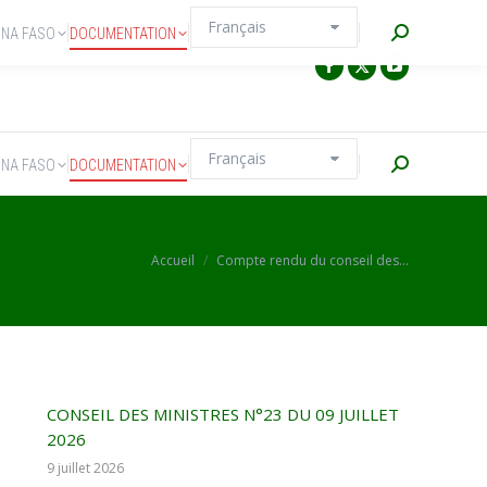
Recherche
INA FASO
DOCUMENTATION
Recherche
INA FASO
DOCUMENTATION
Vous êtes ici :
Accueil
Compte rendu du conseil des…
CONSEIL DES MINISTRES N°23 DU 09 JUILLET
2026
9 juillet 2026