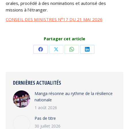
orales, procédé à des nominations et autorisé des
missions à l’étranger.
CONSEIL DES MINISTRES N°17 DU 21 MAI 2026
Partager cet article
Share
Share
Share
Share
on
on
on
on
Facebook
X
WhatsApp
LinkedIn
DERNIÈRES ACTUALITÉS
Manga résonne au rythme de la résilience
nationale
1 août 2026
Pas de titre
30 juillet 2026