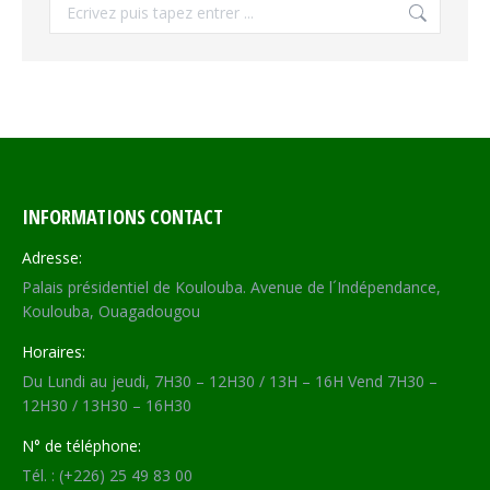
Recherche
INFORMATIONS CONTACT
Adresse:
Palais présidentiel de Koulouba. Avenue de l´Indépendance,
Koulouba, Ouagadougou
Horaires:
Du Lundi au jeudi, 7H30 – 12H30 / 13H – 16H Vend 7H30 –
12H30 / 13H30 – 16H30
N° de téléphone:
Tél. : (+226) 25 49 83 00