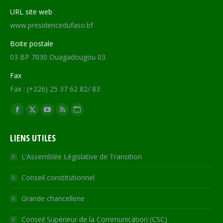
URL site web
www.presidencedufaso.bf
Boite postale
03 BP 7030 Ouagadougou 03
Fax
Fax : (+226) 25 37 62 82/ 83
Trouvez nous sur :
Facebook
X
YouTube
RSS
Site
page
page
page
page
Web
LIENS UTILES
opens
opens
opens
opens
page
in
in
in
in
opens
L’Assemblée Législative de Transition
new
new
new
new
in
Conseil constitutionnel
window
window
window
window
new
window
Grande chancellerie
Conseil Supérieur de la Communication (CSC)