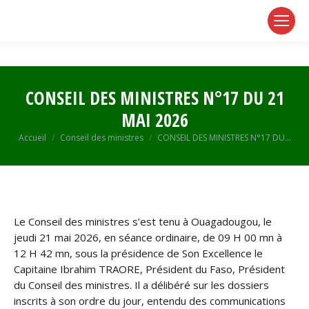
page
page
page
opens
opens
opens
in
in
in
new
new
new
window
window
window
CONSEIL DES MINISTRES N°17 DU 21
MAI 2026
Vous êtes ici :
Accueil
Conseil des ministres
CONSEIL DES MINISTRES N°17 DU…
Le Conseil des ministres s’est tenu à Ouagadougou, le
jeudi 21 mai 2026, en séance ordinaire, de 09 H 00 mn à
12 H 42 mn, sous la présidence de Son Excellence le
Capitaine Ibrahim TRAORE, Président du Faso, Président
du Conseil des ministres. Il a délibéré sur les dossiers
inscrits à son ordre du jour, entendu des communications