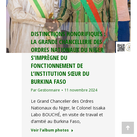
DISTINCTIONS HONORIFIQUES :
LA GRANDE CHANCELLERIE DES
ORDRES NATIONAUX DU NIGER
S’IMPRÈGNE DU
FONCTIONNEMENT DE
L’INSTITUTION SŒUR DU
BURKINA FASO
Par
Gestionnaire
11 novembre 2024
Le Grand Chancelier des Ordres
Nationaux du Niger, le Colonel Issaka
Labo BOUCHÉ, en visite de travail et
d’amitié au Burkina Faso,
Voir l'album photos
Go