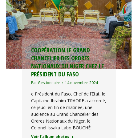
COOPÉRATION LE GRAND
CHANCELIER DES ORDRES
NATIONAUX DU NIGER CHEZ LE
PRÉSIDENT DU FASO
Par
Gestionnaire
14 novembre 2024
e Président du Faso, Chef de l’Etat, le
Capitaine Ibrahim TRAORE a accordé,
ce jeudi en fin de matinée, une
audience au Grand Chancelier des
Ordres Nationaux du Niger, le
Colonel Issaka Labo BOUCHÉ.
Voir l'album photos