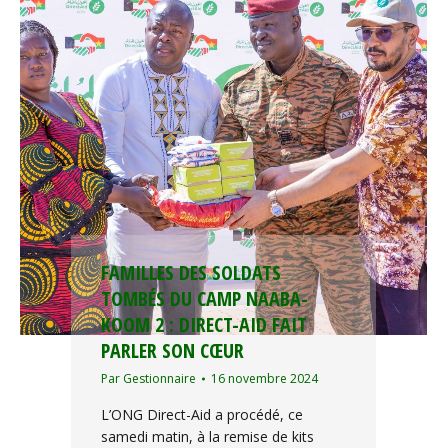
FAMILLES DES SOLDATS
TOMBÉS DU CAMP NAABA-
KOOM 2 : DIRECT-AID FAIT
PARLER SON CŒUR
Par
Gestionnaire
16 novembre 2024
L’ONG Direct-Aid a procédé, ce
samedi matin, à la remise de kits