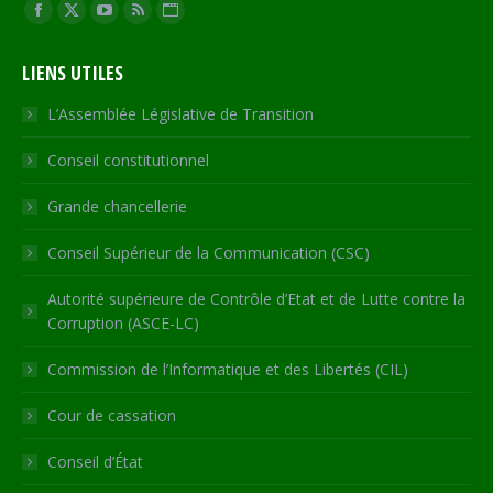
Trouvez nous sur :
Facebook
X
YouTube
RSS
Site
page
page
page
page
Web
LIENS UTILES
opens
opens
opens
opens
page
in
in
in
in
opens
L’Assemblée Législative de Transition
new
new
new
new
in
Conseil constitutionnel
window
window
window
window
new
window
Grande chancellerie
Conseil Supérieur de la Communication (CSC)
Autorité supérieure de Contrôle d’Etat et de Lutte contre la
Corruption (ASCE-LC)
Commission de l’Informatique et des Libertés (CIL)
Cour de cassation
Conseil d’État