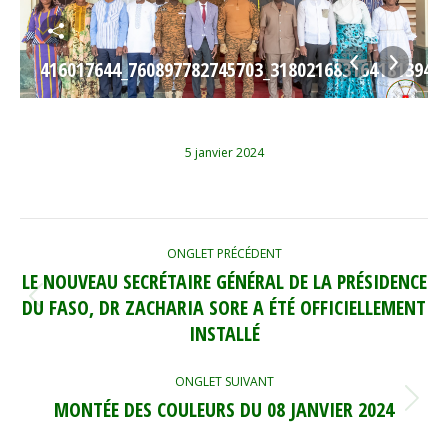
3948_N
416017644_760897782745703_3180216831641813948
5 janvier 2024
NAVIGATION
ONGLET PRÉCÉDENT
DE
LE NOUVEAU SECRÉTAIRE GÉNÉRAL DE LA PRÉSIDENCE
COMMENTAIRE
DU FASO, DR ZACHARIA SORE A ÉTÉ OFFICIELLEMENT
Onglet
précédent
INSTALLÉ
ONGLET SUIVANT
MONTÉE DES COULEURS DU 08 JANVIER 2024
Onglet
suivant