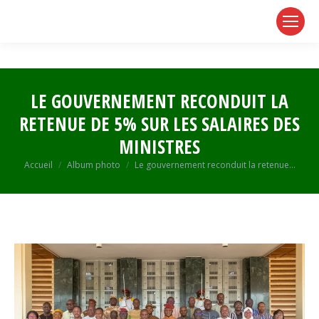
page
page
page
opens
opens
opens
in
in
in
new
new
new
window
window
window
LE GOUVERNEMENT RECONDUIT LA
RETENUE DE 5% SUR LES SALAIRES DES
MINISTRES
Vous êtes ici :
Accueil
Album photo
Le gouvernement reconduit la retenue…