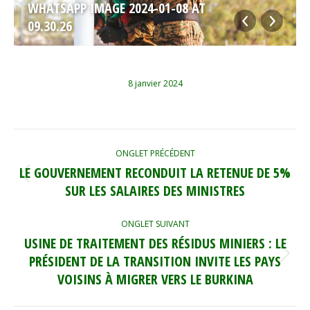
WHATSAPP IMAGE 2024-01-08 AT
09.30.26
8 janvier 2024
NAVIGATION
ONGLET PRÉCÉDENT
DE
LE GOUVERNEMENT RECONDUIT LA RETENUE DE 5%
Onglet
COMMENTAIRE
SUR LES SALAIRES DES MINISTRES
précédent
ONGLET SUIVANT
USINE DE TRAITEMENT DES RÉSIDUS MINIERS : LE
PRÉSIDENT DE LA TRANSITION INVITE LES PAYS
Onglet
suivant
VOISINS À MIGRER VERS LE BURKINA