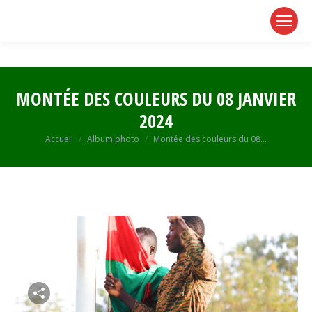
page
page
page
opens
opens
opens
in
in
in
new
new
new
window
window
window
MONTÉE DES COULEURS DU 08 JANVIER
2024
Vous êtes ici :
Accueil
Album photo
Montée des couleurs du 08…