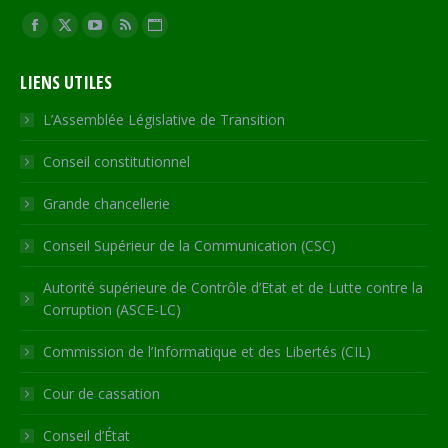
Trouvez nous sur :
Facebook
X
YouTube
RSS
Site
page
page
page
page
Web
LIENS UTILES
opens
opens
opens
opens
page
in
in
in
in
opens
L’Assemblée Législative de Transition
new
new
new
new
in
Conseil constitutionnel
window
window
window
window
new
window
Grande chancellerie
Conseil Supérieur de la Communication (CSC)
Autorité supérieure de Contrôle d’Etat et de Lutte contre la
Corruption (ASCE-LC)
Commission de l’Informatique et des Libertés (CIL)
Cour de cassation
Conseil d’État