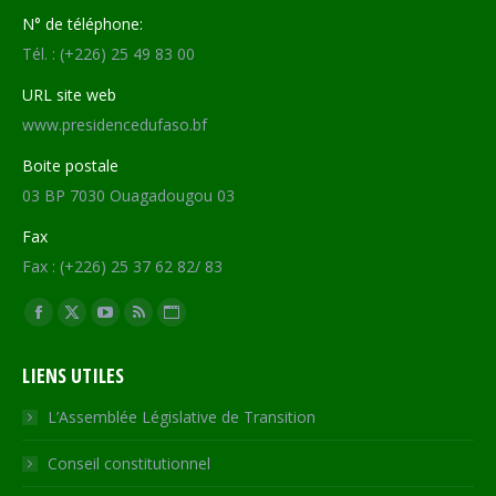
N° de téléphone:
Tél. : (+226) 25 49 83 00
URL site web
www.presidencedufaso.bf
Boite postale
03 BP 7030 Ouagadougou 03
Fax
Fax : (+226) 25 37 62 82/ 83
Trouvez nous sur :
Facebook
X
YouTube
RSS
Site
page
page
page
page
Web
LIENS UTILES
opens
opens
opens
opens
page
in
in
in
in
opens
L’Assemblée Législative de Transition
new
new
new
new
in
Conseil constitutionnel
window
window
window
window
new