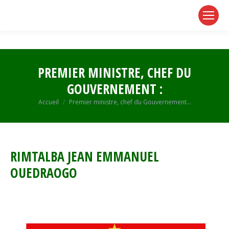
page
page
page
opens
opens
opens
in
in
in
new
new
new
window
window
window
PREMIER MINISTRE, CHEF DU
GOUVERNEMENT :
Vous êtes ici :
Accueil
Premier ministre, chef du Gouvernement…
RIMTALBA JEAN EMMANUEL
OUEDRAOGO