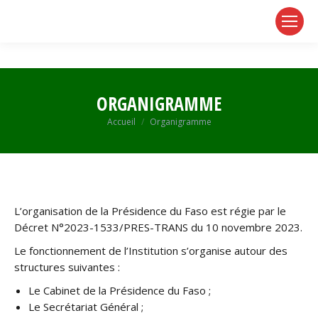
page
page
page
opens
opens
opens
in
in
in
new
new
new
window
window
window
ORGANIGRAMME
Vous êtes ici :
Accueil
Organigramme
L’organisation de la Présidence du Faso est régie par le
Décret N°2023-1533/PRES-TRANS du 10 novembre 2023.
Le fonctionnement de l’Institution s’organise autour des
structures suivantes :
Le Cabinet de la Présidence du Faso ;
Le Secrétariat Général ;