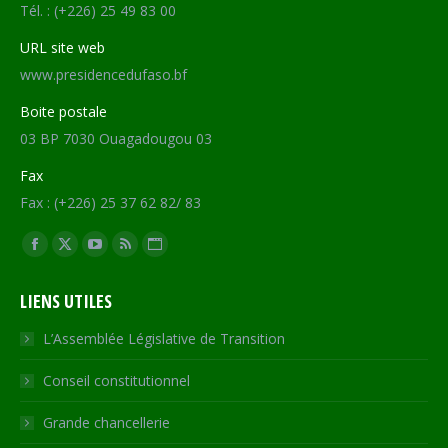
Tél. : (+226) 25 49 83 00
URL site web
www.presidencedufaso.bf
Boite postale
03 BP 7030 Ouagadougou 03
Fax
Fax : (+226) 25 37 62 82/ 83
Trouvez nous sur :
Facebook
X
YouTube
RSS
Site
page
page
page
page
Web
LIENS UTILES
opens
opens
opens
opens
page
in
in
in
in
opens
L’Assemblée Législative de Transition
new
new
new
new
in
Conseil constitutionnel
window
window
window
window
new
window
Grande chancellerie