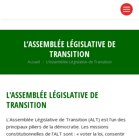
page
page
page
opens
opens
opens
in
in
in
new
new
new
window
window
window
L’ASSEMBLÉE LÉGISLATIVE DE
TRANSITION
Vous êtes ici :
Accueil
L’Assemblée Législative de Transition
L'ASSEMBLÉE LÉGISLATIVE DE
TRANSITION
L’Assemblée Législative de Transition (ALT) est l’un des
principaux piliers de la démocratie. Les missions
constitutionnelles de l’ALT sont : « voter la loi, consentir