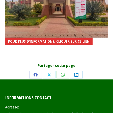
POUR PLUS D’INFORMATIONS, CLIQUER SUR CE LIEN
Partager cette page
Share
Share
Share
Share
on
on
on
on
Facebook
X
WhatsApp
LinkedIn
INFORMATIONS CONTACT
Adresse: