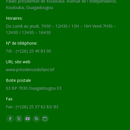
Palais présidentiel de Koulouba. Avenue de l´Indépendance,
Koulouba, Ouagadougou
Horaires:
Du Lundi au jeudi, 7H30 – 12H30 / 13H – 16H Vend 7H30 –
12H30 / 13H30 – 16H30
N° de téléphone:
Tél. : (+226) 25 49 83 00
URL site web
www.presidencedufaso.bf
Boite postale
03 BP 7030 Ouagadougou 03
Fax
Fax : (+226) 25 37 62 82/ 83
Trouvez nous sur :
Facebook
X
YouTube
RSS
Site
page
page
page
page
Web