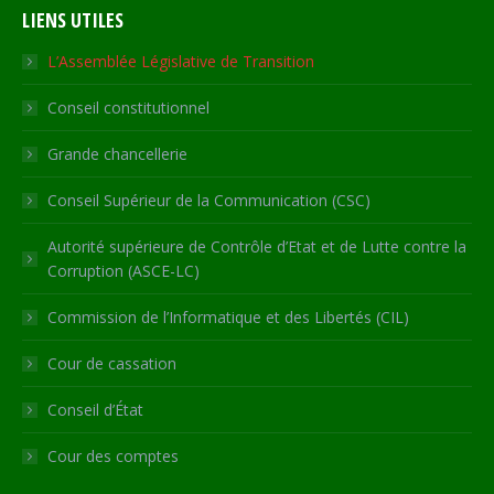
LIENS UTILES
opens
opens
opens
opens
page
in
in
in
in
opens
L’Assemblée Législative de Transition
new
new
new
new
in
Conseil constitutionnel
window
window
window
window
new
window
Grande chancellerie
Conseil Supérieur de la Communication (CSC)
Autorité supérieure de Contrôle d’Etat et de Lutte contre la
Corruption (ASCE-LC)
Commission de l’Informatique et des Libertés (CIL)
Cour de cassation
Conseil d’État
Cour des comptes