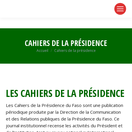
page
page
page
opens
opens
opens
in
in
in
new
new
new
window
window
window
CAHIERS DE LA PRÉSIDENCE
Vous êtes ici :
Accueil
Cahiers de la présidence
LES CAHIERS DE LA PRÉSIDENCE
Les Cahiers de la Présidence du Faso sont une publication
périodique produite par la Direction de la Communication
et des Relations publiques de la Présidence du Faso. Ce
journal institutionnel recense les activités du Président et