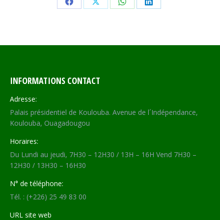
Share
Share
Share
Share
on
on
on
on
Facebook
X
WhatsApp
LinkedIn
INFORMATIONS CONTACT
Adresse:
Palais présidentiel de Koulouba. Avenue de l´Indépendance,
Koulouba, Ouagadougou
Horaires:
Du Lundi au jeudi, 7H30 – 12H30 / 13H – 16H Vend 7H30 –
12H30 / 13H30 – 16H30
N° de téléphone:
Tél. : (+226) 25 49 83 00
URL site web