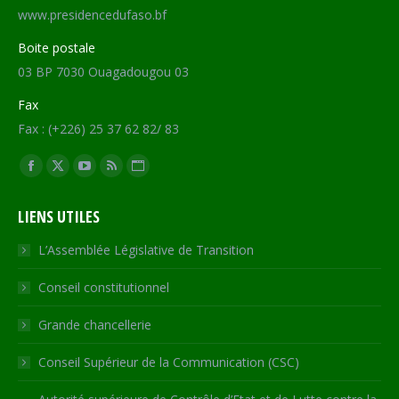
www.presidencedufaso.bf
Boite postale
03 BP 7030 Ouagadougou 03
Fax
Fax : (+226) 25 37 62 82/ 83
Trouvez nous sur :
Facebook
X
YouTube
RSS
Site
page
page
page
page
Web
LIENS UTILES
opens
opens
opens
opens
page
in
in
in
in
opens
L’Assemblée Législative de Transition
new
new
new
new
in
Conseil constitutionnel
window
window
window
window
new
window
Grande chancellerie
Conseil Supérieur de la Communication (CSC)