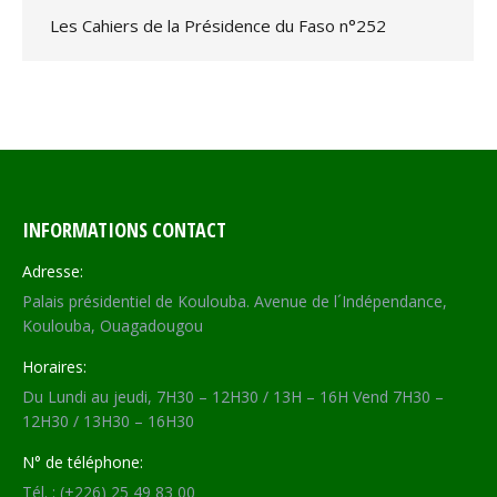
Les Cahiers de la Présidence du Faso n°252
INFORMATIONS CONTACT
Adresse:
Palais présidentiel de Koulouba. Avenue de l´Indépendance,
Koulouba, Ouagadougou
Horaires:
Du Lundi au jeudi, 7H30 – 12H30 / 13H – 16H Vend 7H30 –
12H30 / 13H30 – 16H30
N° de téléphone:
Tél. : (+226) 25 49 83 00