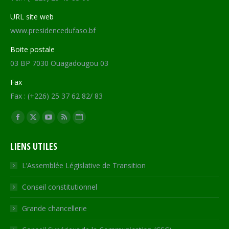
URL site web
www.presidencedufaso.bf
Boite postale
03 BP 7030 Ouagadougou 03
Fax
Fax : (+226) 25 37 62 82/ 83
Trouvez nous sur :
Facebook
X
YouTube
RSS
Site
page
page
page
page
Web
LIENS UTILES
opens
opens
opens
opens
page
in
in
in
in
opens
L’Assemblée Législative de Transition
new
new
new
new
in
Conseil constitutionnel
window
window
window
window
new
window
Grande chancellerie