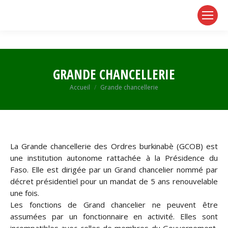
page
page
page
opens
opens
opens
in
in
in
new
new
new
window
window
window
GRANDE CHANCELLERIE
Vous êtes ici :
Accueil
Grande chancellerie
La Grande chancellerie des Ordres burkinabè (GCOB) est
une institution autonome rattachée à la Présidence du
Faso. Elle est dirigée par un Grand chancelier nommé par
décret présidentiel pour un mandat de 5 ans renouvelable
une fois.
Les fonctions de Grand chancelier ne peuvent être
assumées par un fonctionnaire en activité. Elles sont