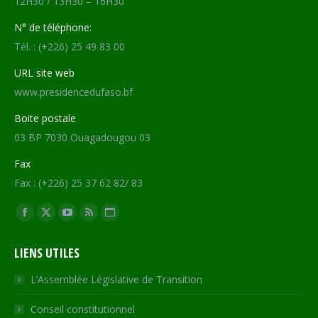
12H30 / 13H30 – 16H30
N° de téléphone:
Tél. : (+226) 25 49 83 00
URL site web
www.presidencedufaso.bf
Boite postale
03 BP 7030 Ouagadougou 03
Fax
Fax : (+226) 25 37 62 82/ 83
Trouvez nous sur :
Facebook
X
YouTube
RSS
Site
page
page
page
page
Web
LIENS UTILES
opens
opens
opens
opens
page
in
in
in
in
opens
L’Assemblée Législative de Transition
new
new
new
new
in
Conseil constitutionnel
window
window
window
window
new