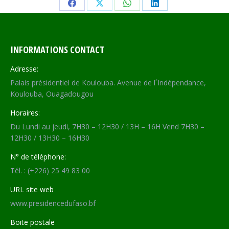
Share
Share
Share
Share
on
on
on
on
Facebook
X
WhatsApp
LinkedIn
INFORMATIONS CONTACT
Adresse:
Palais présidentiel de Koulouba. Avenue de l´Indépendance,
Koulouba, Ouagadougou
Horaires:
Du Lundi au jeudi, 7H30 – 12H30 / 13H – 16H Vend 7H30 –
12H30 / 13H30 – 16H30
N° de téléphone:
Tél. : (+226) 25 49 83 00
URL site web
www.presidencedufaso.bf
Boite postale