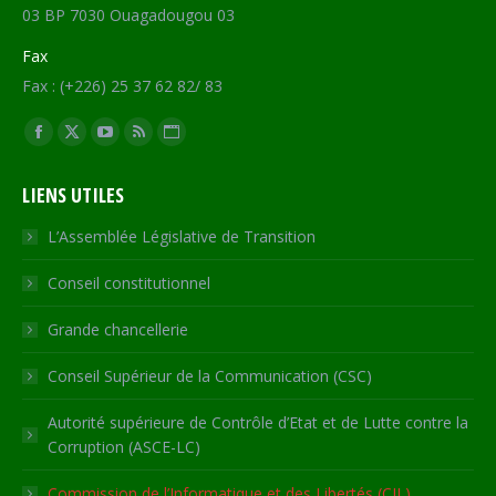
03 BP 7030 Ouagadougou 03
Fax
Fax : (+226) 25 37 62 82/ 83
Trouvez nous sur :
Facebook
X
YouTube
RSS
Site
page
page
page
page
Web
LIENS UTILES
opens
opens
opens
opens
page
in
in
in
in
opens
L’Assemblée Législative de Transition
new
new
new
new
in
Conseil constitutionnel
window
window
window
window
new
window
Grande chancellerie
Conseil Supérieur de la Communication (CSC)
Autorité supérieure de Contrôle d’Etat et de Lutte contre la
Corruption (ASCE-LC)
Commission de l’Informatique et des Libertés (CIL)