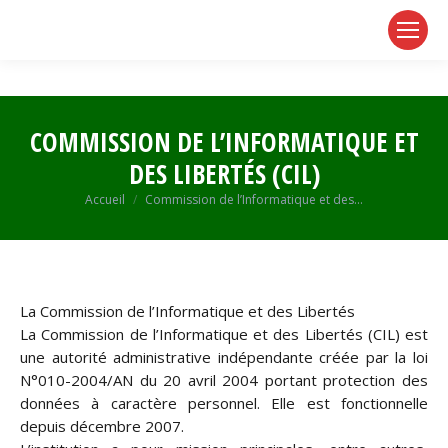
page
page
page
opens
opens
opens
in
in
in
new
new
new
window
window
window
COMMISSION DE L’INFORMATIQUE ET
DES LIBERTÉS (CIL)
Vous êtes ici :
Accueil
Commission de l’Informatique et des…
La Commission de l’Informatique et des Libertés
La Commission de l’Informatique et des Libertés (CIL) est
une autorité administrative indépendante créée par la loi
N°010-2004/AN du 20 avril 2004 portant protection des
données à caractère personnel. Elle est fonctionnelle
depuis décembre 2007.