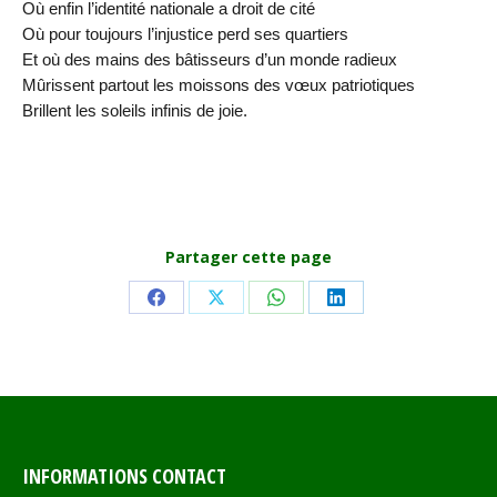
Où enfin l’identité nationale a droit de cité
Où pour toujours l’injustice perd ses quartiers
Et où des mains des bâtisseurs d’un monde radieux
Mûrissent partout les moissons des vœux patriotiques
Brillent les soleils infinis de joie.
Partager cette page
Share
Share
Share
Share
on
on
on
on
Facebook
X
WhatsApp
LinkedIn
INFORMATIONS CONTACT