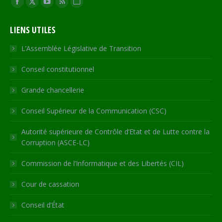
Facebook
X
YouTube
RSS
Site
page
page
page
page
Web
LIENS UTILES
opens
opens
opens
opens
page
in
in
in
in
opens
L’Assemblée Législative de Transition
new
new
new
new
in
Conseil constitutionnel
window
window
window
window
new
window
Grande chancellerie
Conseil Supérieur de la Communication (CSC)
Autorité supérieure de Contrôle d’Etat et de Lutte contre la
Corruption (ASCE-LC)
Commission de l’Informatique et des Libertés (CIL)
Cour de cassation
Conseil d’État