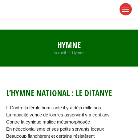
page
page
page
opens
opens
opens
in
in
in
new
new
new
window
window
window
HYMNE
Vous êtes ici :
Accueil
Hymne
L’HYMNE NATIONAL : LE DITANYE
I. Contre la férule humiliante il y a déjà mille ans
La rapacité venue de loin les asservir il y a cent ans
Contre la cynique malice métamorphosée
En néocolonialisme et ses petits servants locaux
Beaucoup flanchèrent et certains résistèrent