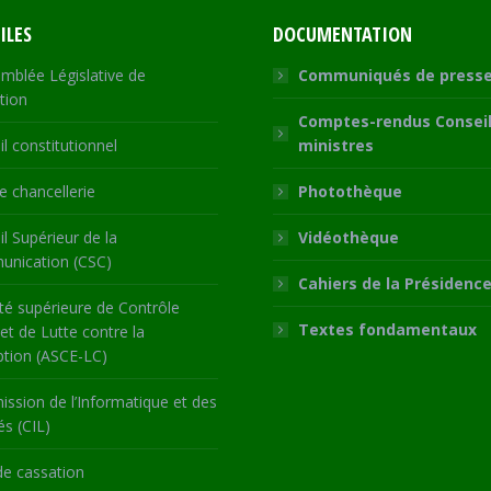
ILES
DOCUMENTATION
mblée Législative de
Communiqués de press
tion
Comptes-rendus Conseil
l constitutionnel
ministres
 chancellerie
Photothèque
l Supérieur de la
Vidéothèque
nication (CSC)
Cahiers de la Présidenc
té supérieure de Contrôle
Textes fondamentaux
 et de Lutte contre la
ption (ASCE-LC)
ssion de l’Informatique et des
és (CIL)
de cassation