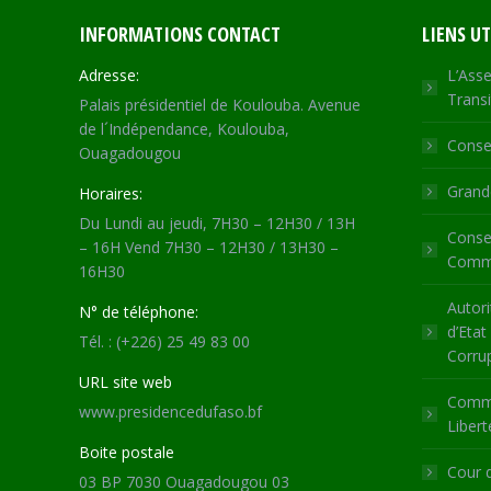
INFORMATIONS CONTACT
LIENS UT
Adresse:
L’Asse
Transi
Palais présidentiel de Koulouba. Avenue
de l´Indépendance, Koulouba,
Consei
Ouagadougou
Grande
Horaires:
Du Lundi au jeudi, 7H30 – 12H30 / 13H
Consei
– 16H Vend 7H30 – 12H30 / 13H30 –
Commu
16H30
Autori
N° de téléphone:
d’Etat
Tél. : (+226) 25 49 83 00
Corru
URL site web
Commi
www.presidencedufaso.bf
Libert
Boite postale
Cour 
03 BP 7030 Ouagadougou 03