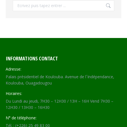
Recherche
INFORMATIONS CONTACT
Adresse:
Palais présidentiel de Koulouba. Avenue de l´Indépendance,
Koulouba, Ouagadougou
Horaires:
Du Lundi au jeudi, 7H30 – 12H30 / 13H – 16H Vend 7H30 –
12H30 / 13H30 – 16H30
N° de téléphone:
Tél. : (+226) 25 49 83 00