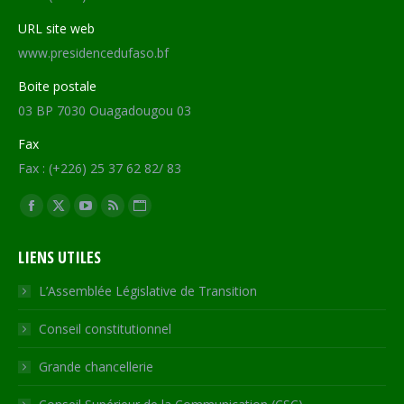
URL site web
www.presidencedufaso.bf
Boite postale
03 BP 7030 Ouagadougou 03
Fax
Fax : (+226) 25 37 62 82/ 83
Trouvez nous sur :
Facebook
X
YouTube
RSS
Site
page
page
page
page
Web
LIENS UTILES
opens
opens
opens
opens
page
in
in
in
in
opens
L’Assemblée Législative de Transition
new
new
new
new
in
Conseil constitutionnel
window
window
window
window
new
window
Grande chancellerie