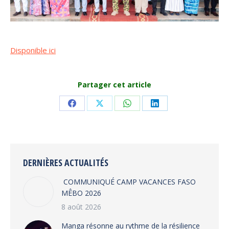
Disponible ici
Partager cet article
Share
Share
Share
Share
on
on
on
on
Facebook
X
WhatsApp
LinkedIn
DERNIÈRES ACTUALITÉS
COMMUNIQUÉ CAMP VACANCES FASO
MÊBO 2026
8 août 2026
Manga résonne au rythme de la résilience