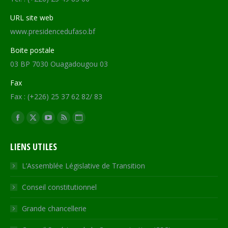
URL site web
www.presidencedufaso.bf
Boite postale
03 BP 7030 Ouagadougou 03
Fax
Fax : (+226) 25 37 62 82/ 83
Trouvez nous sur :
Facebook
X
YouTube
RSS
Site
page
page
page
page
Web
LIENS UTILES
opens
opens
opens
opens
page
in
in
in
in
opens
L’Assemblée Législative de Transition
new
new
new
new
in
Conseil constitutionnel
window
window
window
window
new
window
Grande chancellerie