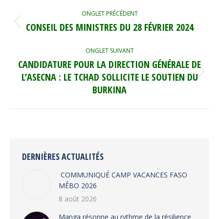
NAVIGATION
ONGLET PRÉCÉDENT
DE
CONSEIL DES MINISTRES DU 28 FÉVRIER 2024
Onglet
précédent
COMMENTAIRE
ONGLET SUIVANT
CANDIDATURE POUR LA DIRECTION GÉNÉRALE DE
L’ASECNA : LE TCHAD SOLLICITE LE SOUTIEN DU
Onglet
suivant
BURKINA
DERNIÈRES ACTUALITÉS
COMMUNIQUÉ CAMP VACANCES FASO
MÊBO 2026
8 août 2026
Manga résonne au rythme de la résilience