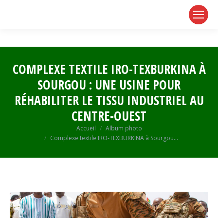
page
page
page
opens
opens
opens
in
in
in
new
new
new
window
window
window
COMPLEXE TEXTILE IRO-TEXBURKINA À
SOURGOU : UNE USINE POUR
RÉHABILITER LE TISSU INDUSTRIEL AU
CENTRE-OUEST
Vous êtes ici :
Accueil
Album photo
Complexe textile IRO-TEXBURKINA à Sourgou…