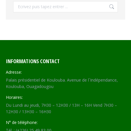
Recherche
INFORMATIONS CONTACT
Adresse:
Palais présidentiel de Koulouba. Avenue de l´Indépendance,
Koulouba, Ouagadougou
Horaires:
Du Lundi au jeudi, 7H30 – 12H30 / 13H – 16H Vend 7H30 –
12H30 / 13H30 – 16H30
N° de téléphone:
Tél. : (+226) 25 49 83 00