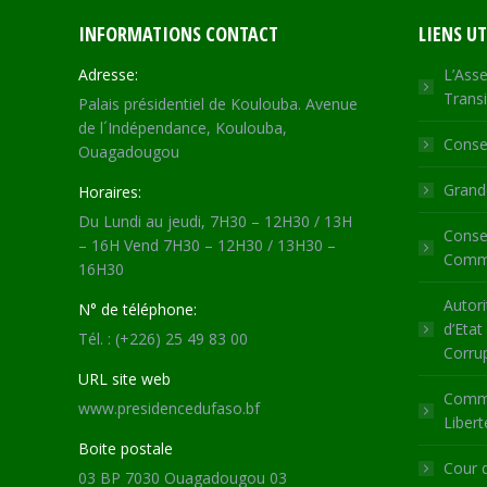
INFORMATIONS CONTACT
LIENS UT
Adresse:
L’Asse
Transi
Palais présidentiel de Koulouba. Avenue
de l´Indépendance, Koulouba,
Consei
Ouagadougou
Grande
Horaires:
Du Lundi au jeudi, 7H30 – 12H30 / 13H
Consei
– 16H Vend 7H30 – 12H30 / 13H30 –
Commu
16H30
Autori
N° de téléphone:
d’Etat
Tél. : (+226) 25 49 83 00
Corru
URL site web
Commi
www.presidencedufaso.bf
Libert
Boite postale
Cour 
03 BP 7030 Ouagadougou 03