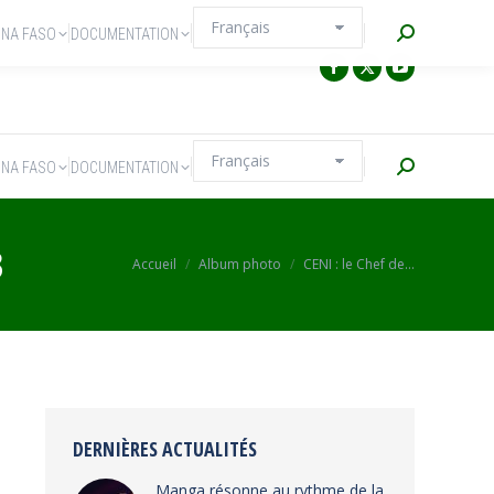
Recherche
INA FASO
DOCUMENTATION
Recherche
INA FASO
DOCUMENTATION
3
Vous êtes ici :
Accueil
Album photo
CENI : le Chef de…
DERNIÈRES ACTUALITÉS
Manga résonne au rythme de la