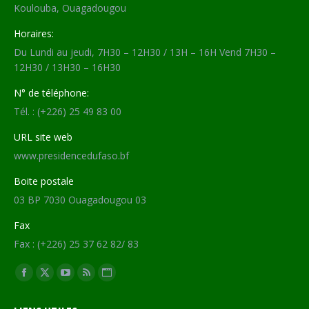
Koulouba, Ouagadougou
Horaires:
Du Lundi au jeudi, 7H30 – 12H30 / 13H – 16H Vend 7H30 –
12H30 / 13H30 – 16H30
N° de téléphone:
Tél. : (+226) 25 49 83 00
URL site web
www.presidencedufaso.bf
Boite postale
03 BP 7030 Ouagadougou 03
Fax
Fax : (+226) 25 37 62 82/ 83
Trouvez nous sur :
Facebook
X
YouTube
RSS
Site
page
page
page
page
Web