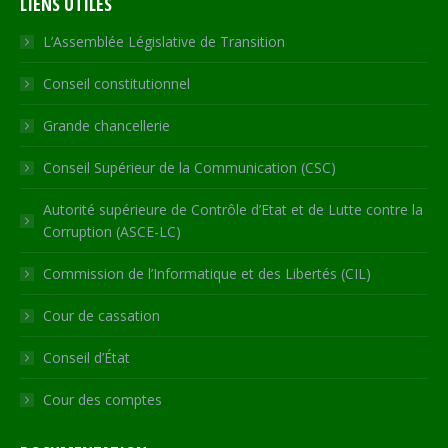
LIENS UTILES
opens
opens
opens
opens
page
in
in
in
in
opens
L’Assemblée Législative de Transition
new
new
new
new
in
Conseil constitutionnel
window
window
window
window
new
window
Grande chancellerie
Conseil Supérieur de la Communication (CSC)
Autorité supérieure de Contrôle d’Etat et de Lutte contre la
Corruption (ASCE-LC)
Commission de l’Informatique et des Libertés (CIL)
Cour de cassation
Conseil d’État
Cour des comptes