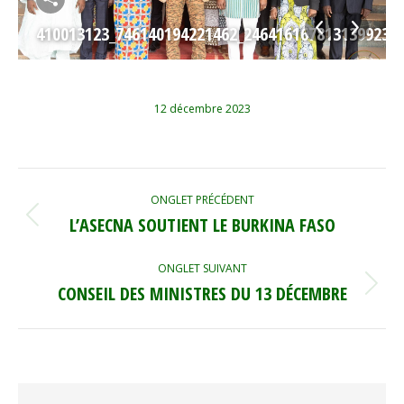
0185_N
410013123_746140194221462_246416167813139923_
12 décembre 2023
NAVIGATION
ONGLET PRÉCÉDENT
DE
L’ASECNA SOUTIENT LE BURKINA FASO
Onglet
précédent
COMMENTAIRE
ONGLET SUIVANT
CONSEIL DES MINISTRES DU 13 DÉCEMBRE
Onglet
suivant