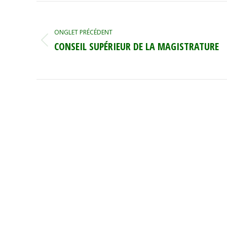
NAVIGATION
DE
ONGLET PRÉCÉDENT
COMMENTAIRE
CONSEIL SUPÉRIEUR DE LA MAGISTRATURE
Onglet
précédent