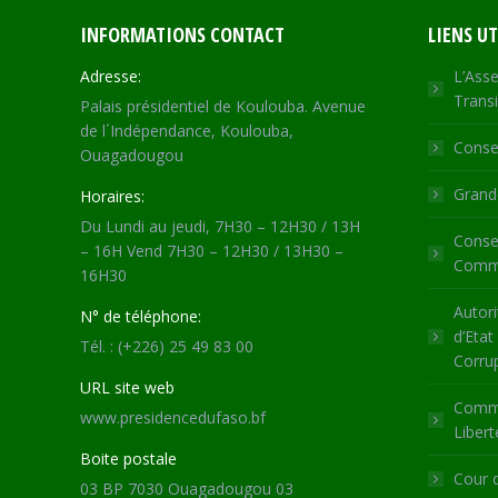
INFORMATIONS CONTACT
LIENS UT
Adresse:
L’Asse
Transi
Palais présidentiel de Koulouba. Avenue
de l´Indépendance, Koulouba,
Consei
Ouagadougou
Grande
Horaires:
Du Lundi au jeudi, 7H30 – 12H30 / 13H
Consei
– 16H Vend 7H30 – 12H30 / 13H30 –
Commu
16H30
Autori
N° de téléphone:
d’Etat
Tél. : (+226) 25 49 83 00
Corru
URL site web
Commi
www.presidencedufaso.bf
Libert
Boite postale
Cour 
03 BP 7030 Ouagadougou 03