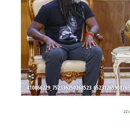
410066229_752336250268523_6523126590876
22 