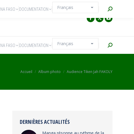
Recherche
INA FASO
DOCUMENTATION
Recherche
INA FASO
DOCUMENTATION
Vous êtes ici :
Accueil
Album photo
Audience Tiken Jah FAKOLY
DERNIÈRES ACTUALITÉS
Manga résonne au rythme de la