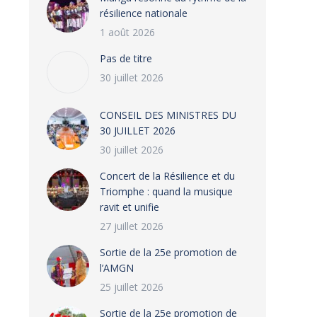
résilience nationale
1 août 2026
Pas de titre
30 juillet 2026
CONSEIL DES MINISTRES DU
30 JUILLET 2026
30 juillet 2026
‎​Concert de la Résilience et du
Triomphe : quand la musique
ravit et unifie
412921068_752336560268492_7585868580321429180_N
27 juillet 2026
‎Sortie de la 25e promotion de
l’AMGN
25 juillet 2026
‎Sortie de la 25e promotion de