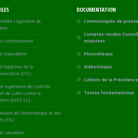
ILES
DOCUMENTATION
mblée Législative de
Communiqués de press
tion
Comptes-rendus Conseil
l constitutionnel
ministres
 chancellerie
Photothèque
l Supérieur de la
Vidéothèque
nication (CSC)
Cahiers de la Présidenc
té supérieure de Contrôle
Textes fondamentaux
 et de Lutte contre la
ption (ASCE-LC)
ssion de l’Informatique et des
és (CIL)
de cassation