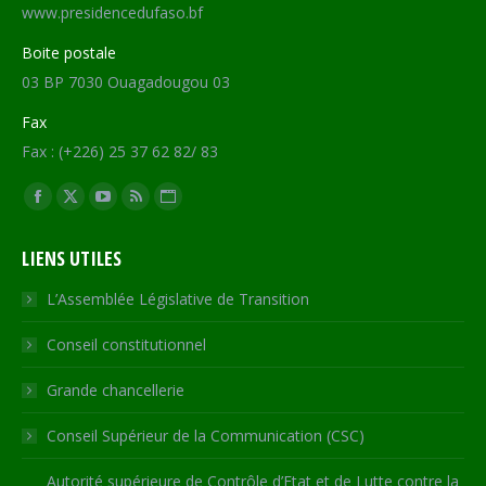
www.presidencedufaso.bf
Boite postale
03 BP 7030 Ouagadougou 03
Fax
Fax : (+226) 25 37 62 82/ 83
Trouvez nous sur :
Facebook
X
YouTube
RSS
Site
page
page
page
page
Web
LIENS UTILES
opens
opens
opens
opens
page
in
in
in
in
opens
L’Assemblée Législative de Transition
new
new
new
new
in
Conseil constitutionnel
window
window
window
window
new
window
Grande chancellerie
Conseil Supérieur de la Communication (CSC)
Autorité supérieure de Contrôle d’Etat et de Lutte contre la