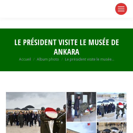
page
page
page
opens
opens
opens
in
in
in
new
new
new
window
window
window
LE PRÉSIDENT VISITE LE MUSÉE DE
ANKARA
Vous êtes ici :
Accueil
Album photo
Le président visite le musée…