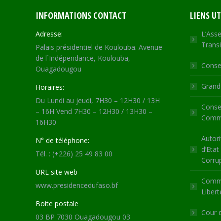
INFORMATIONS CONTACT
LIENS UT
Adresse:
L’Asse
Transi
Palais présidentiel de Koulouba. Avenue
de l´Indépendance, Koulouba,
Consei
Ouagadougou
Grande
Horaires:
Du Lundi au jeudi, 7H30 – 12H30 / 13H
Consei
– 16H Vend 7H30 – 12H30 / 13H30 –
Commu
16H30
Autori
N° de téléphone:
d’Etat
Tél. : (+226) 25 49 83 00
Corru
URL site web
Commi
www.presidencedufaso.bf
Libert
Boite postale
Cour 
03 BP 7030 Ouagadougou 03