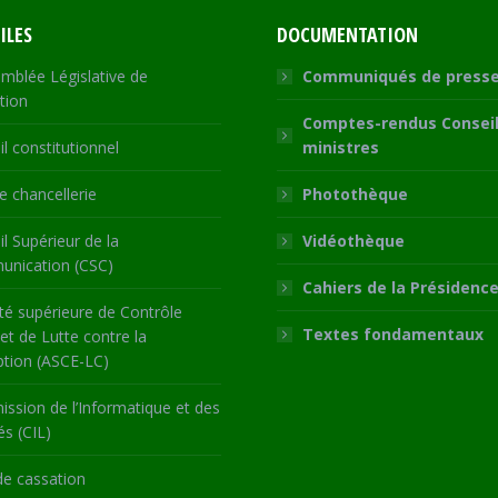
ILES
DOCUMENTATION
mblée Législative de
Communiqués de press
tion
Comptes-rendus Conseil
l constitutionnel
ministres
 chancellerie
Photothèque
l Supérieur de la
Vidéothèque
nication (CSC)
Cahiers de la Présidenc
té supérieure de Contrôle
Textes fondamentaux
 et de Lutte contre la
ption (ASCE-LC)
ssion de l’Informatique et des
és (CIL)
de cassation