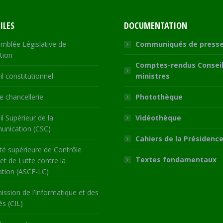
ILES
DOCUMENTATION
mblée Législative de
Communiqués de press
tion
Comptes-rendus Conseil
l constitutionnel
ministres
 chancellerie
Photothèque
l Supérieur de la
Vidéothèque
nication (CSC)
Cahiers de la Présidenc
té supérieure de Contrôle
Textes fondamentaux
 et de Lutte contre la
ption (ASCE-LC)
ssion de l’Informatique et des
és (CIL)