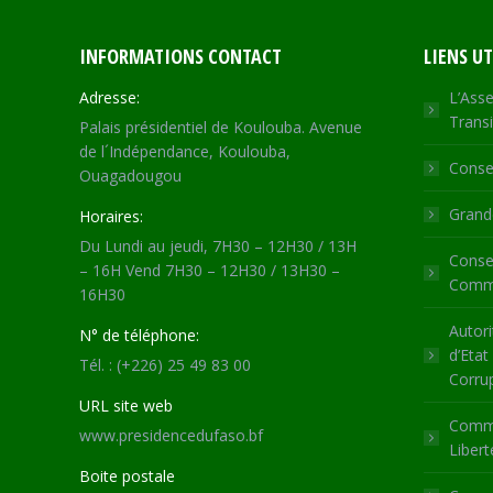
INFORMATIONS CONTACT
LIENS UT
Adresse:
L’Asse
Transi
Palais présidentiel de Koulouba. Avenue
de l´Indépendance, Koulouba,
Consei
Ouagadougou
Grande
Horaires:
Du Lundi au jeudi, 7H30 – 12H30 / 13H
Consei
– 16H Vend 7H30 – 12H30 / 13H30 –
Commu
16H30
Autori
N° de téléphone:
d’Etat
Tél. : (+226) 25 49 83 00
Corru
URL site web
Commi
www.presidencedufaso.bf
Libert
Boite postale