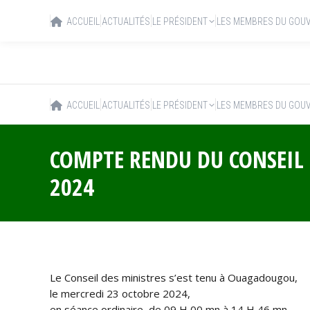
ACCUEIL
ACTUALITÉS
LE PRÉSIDENT
LES MEMBRES DU GOU
ACCUEIL
ACTUALITÉS
LE PRÉSIDENT
LES MEMBRES DU GOU
COMPTE RENDU DU CONSEIL 
2024
Le Conseil des ministres s’est tenu à Ouagadougou,
le mercredi 23 octobre 2024,
en séance ordinaire, de 09 H 00 mn à 14 H 46 mn,