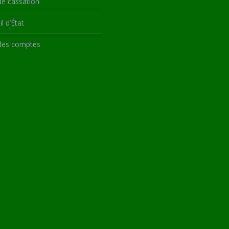
de cassation
l d’État
des comptes