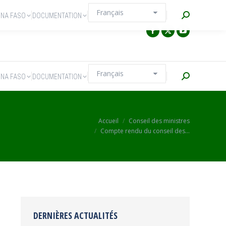
Recherche
INA FASO
DOCUMENTATION
Recherche
INA FASO
DOCUMENTATION
Vous êtes ici :
Accueil
Conseil des ministres
Compte rendu du conseil des…
DERNIÈRES ACTUALITÉS