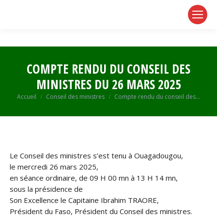
page
page
page
opens
opens
opens
in
in
in
new
new
new
window
window
window
COMPTE RENDU DU CONSEIL DES
MINISTRES DU 26 MARS 2025
Vous êtes ici :
Accueil
Conseil des ministres
Compte rendu du conseil des…
Le Conseil des ministres s’est tenu à Ouagadougou,
le mercredi 26 mars 2025,
en séance ordinaire, de 09 H 00 mn à 13 H 14 mn,
sous la présidence de
Son Excellence le Capitaine Ibrahim TRAORE,
Président du Faso, Président du Conseil des ministres.