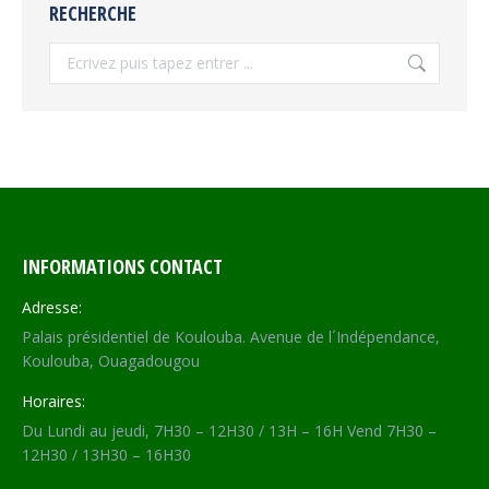
RECHERCHE
Recherche
INFORMATIONS CONTACT
Adresse:
Palais présidentiel de Koulouba. Avenue de l´Indépendance,
Koulouba, Ouagadougou
Horaires:
Du Lundi au jeudi, 7H30 – 12H30 / 13H – 16H Vend 7H30 –
12H30 / 13H30 – 16H30