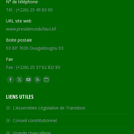
N° de téléphone:
Tél. : (+226) 25 49 83 00
URL site web
www.presidencedufaso.bf
Boite postale
03 BP 7030 Ouagadougou 03
Fax
Fax : (+226) 25 37 62 82/ 83
Trouvez nous sur :
Facebook
X
YouTube
RSS
Site
page
page
page
page
Web
LIENS UTILES
opens
opens
opens
opens
page
in
in
in
in
opens
L’Assemblée Législative de Transition
new
new
new
new
in
Conseil constitutionnel
window
window
window
window
new
window
Grande chancellerie