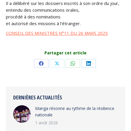
Il a délibéré sur les dossiers inscrits à son ordre du jour,
entendu des communications orales,
procédé à des nominations
et autorisé des missions à l’étranger.
CONSEIL DES MINISTRES N°11 DU 26 MARS 2025
Partager cet article
Share
Share
Share
Share
on
on
on
on
Facebook
X
WhatsApp
LinkedIn
DERNIÈRES ACTUALITÉS
Manga résonne au rythme de la résilience
nationale
1 août 2026