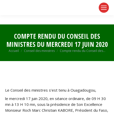
page
page
page
opens
opens
opens
in
in
in
new
new
new
window
window
window
COMPTE RENDU DU CONSEIL DES
MINISTRES DU MERCREDI 17 JUIN 2020
Vous êtes ici :
Accueil
Conseil des ministres
Compte rendu du Conseil des…
Le Conseil des ministres s’est tenu à Ouagadougou,
le mercredi 17 juin 2020, en séance ordinaire, de 09 H 30
mn à 13 H 10 mn, sous la présidence de Son Excellence
Monsieur Roch Marc Christian KABORE, Président du Faso,