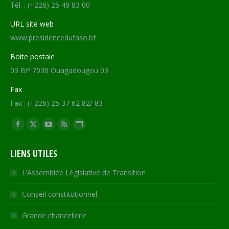
Tél. : (+226) 25 49 83 00
URL site web
www.presidencedufaso.bf
Boite postale
03 BP 7030 Ouagadougou 03
Fax
Fax : (+226) 25 37 62 82/ 83
Trouvez nous sur :
Facebook
X
YouTube
RSS
Site
page
page
page
page
Web
LIENS UTILES
opens
opens
opens
opens
page
in
in
in
in
opens
L’Assemblée Législative de Transition
new
new
new
new
in
Conseil constitutionnel
window
window
window
window
new
window
Grande chancellerie