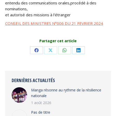
entendu des communications orales,procédé à des
nominations,
et autorisé des missions à l’étranger
CONSEIL DES MINISTRES N°006 DU 21 FEVRIER 2024
Partager cet article
Share
Share
Share
Share
on
on
on
on
Facebook
X
WhatsApp
LinkedIn
DERNIÈRES ACTUALITÉS
Manga résonne au rythme de la résilience
nationale
1 août 2026
Pas de titre