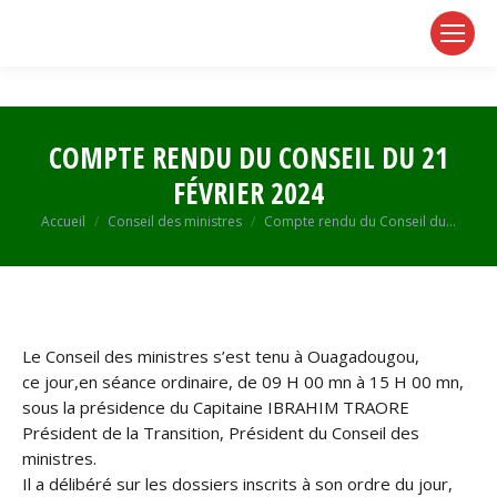
page
page
page
opens
opens
opens
in
in
in
new
new
new
window
window
window
COMPTE RENDU DU CONSEIL DU 21
FÉVRIER 2024
Vous êtes ici :
Accueil
Conseil des ministres
Compte rendu du Conseil du…
Le Conseil des ministres s’est tenu à Ouagadougou,
ce jour,en séance ordinaire, de 09 H 00 mn à 15 H 00 mn,
sous la présidence du Capitaine IBRAHIM TRAORE
Président de la Transition, Président du Conseil des
ministres.
Il a délibéré sur les dossiers inscrits à son ordre du jour,