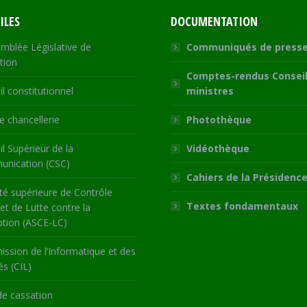
ILES
DOCUMENTATION
mblée Législative de
Communiqués de press
tion
Comptes-rendus Conseil
l constitutionnel
ministres
 chancellerie
Photothèque
l Supérieur de la
Vidéothèque
nication (CSC)
Cahiers de la Présidenc
té supérieure de Contrôle
Textes fondamentaux
 et de Lutte contre la
ption (ASCE-LC)
ssion de l’Informatique et des
és (CIL)
de cassation