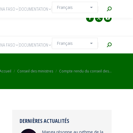
Recherche
INA FASO
DOCUMENTATION
Recherche
INA FASO
DOCUMENTATION
Vous êtes ici :
Accueil
Conseil des ministres
Compte rendu du conseil des…
DERNIÈRES ACTUALITÉS
Manga résonne au rythme de la