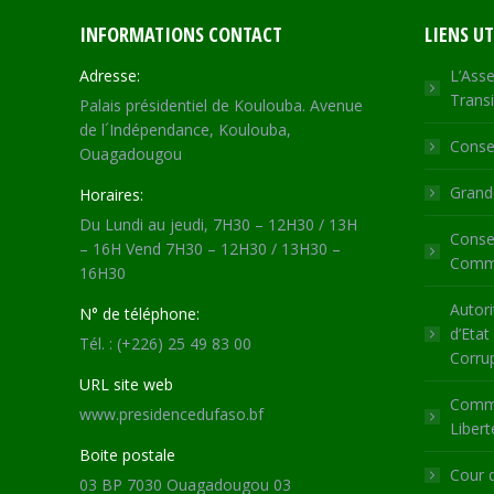
INFORMATIONS CONTACT
LIENS UT
Adresse:
L’Asse
Transi
Palais présidentiel de Koulouba. Avenue
de l´Indépendance, Koulouba,
Consei
Ouagadougou
Grande
Horaires:
Du Lundi au jeudi, 7H30 – 12H30 / 13H
Consei
– 16H Vend 7H30 – 12H30 / 13H30 –
Commu
16H30
Autori
N° de téléphone:
d’Etat
Tél. : (+226) 25 49 83 00
Corru
URL site web
Commi
www.presidencedufaso.bf
Libert
Boite postale
Cour 
03 BP 7030 Ouagadougou 03