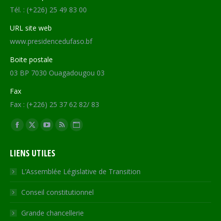
Tél. : (+226) 25 49 83 00
URL site web
www.presidencedufaso.bf
Boite postale
03 BP 7030 Ouagadougou 03
Fax
Fax : (+226) 25 37 62 82/ 83
Trouvez nous sur :
Facebook
X
YouTube
RSS
Site
page
page
page
page
Web
LIENS UTILES
opens
opens
opens
opens
page
in
in
in
in
opens
L’Assemblée Législative de Transition
new
new
new
new
in
Conseil constitutionnel
window
window
window
window
new
window
Grande chancellerie