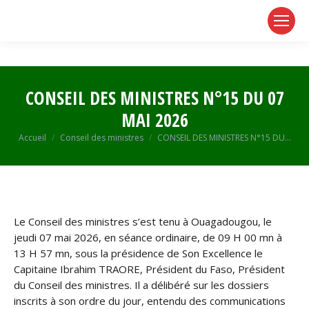
page
page
page
opens
opens
opens
in
in
in
new
new
new
window
window
window
CONSEIL DES MINISTRES N°15 DU 07
MAI 2026
Vous êtes ici :
Accueil
Conseil des ministres
CONSEIL DES MINISTRES N°15 DU…
Le Conseil des ministres s’est tenu à Ouagadougou, le
jeudi 07 mai 2026, en séance ordinaire, de 09 H 00 mn à
13 H 57 mn, sous la présidence de Son Excellence le
Capitaine Ibrahim TRAORE, Président du Faso, Président
du Conseil des ministres. Il a délibéré sur les dossiers
inscrits à son ordre du jour, entendu des communications