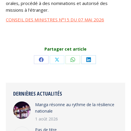
orales, procédé à des nominations et autorisé des
missions à l’étranger.
CONSEIL DES MINISTRES N°15 DU 07 MAI 2026
Partager cet article
Share
Share
Share
Share
on
on
on
on
Facebook
X
WhatsApp
LinkedIn
DERNIÈRES ACTUALITÉS
Manga résonne au rythme de la résilience
nationale
1 août 2026
Pas de titre