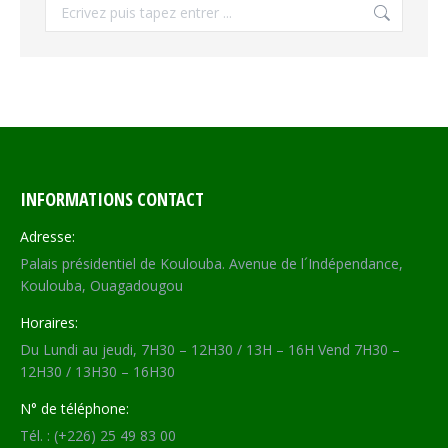
Recherche
INFORMATIONS CONTACT
Adresse:
Palais présidentiel de Koulouba. Avenue de l´Indépendance,
Koulouba, Ouagadougou
Horaires:
Du Lundi au jeudi, 7H30 – 12H30 / 13H – 16H Vend 7H30 –
12H30 / 13H30 – 16H30
N° de téléphone:
Tél. : (+226) 25 49 83 00