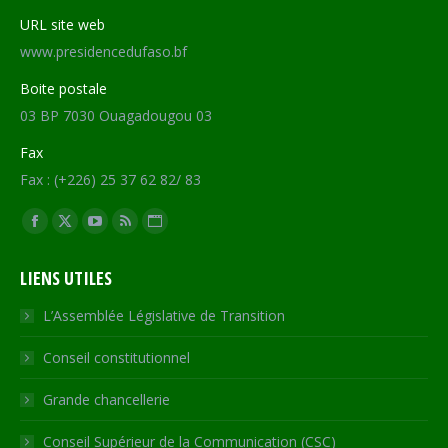
URL site web
www.presidencedufaso.bf
Boite postale
03 BP 7030 Ouagadougou 03
Fax
Fax : (+226) 25 37 62 82/ 83
Trouvez nous sur :
Facebook
X
YouTube
RSS
Site
page
page
page
page
Web
LIENS UTILES
opens
opens
opens
opens
page
in
in
in
in
opens
L’Assemblée Législative de Transition
new
new
new
new
in
Conseil constitutionnel
window
window
window
window
new
window
Grande chancellerie
Conseil Supérieur de la Communication (CSC)