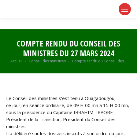
page
page
page
opens
opens
opens
in
in
in
new
new
new
window
window
window
COMPTE RENDU DU CONSEIL DES
MINISTRES DU 27 MARS 2024
Vous êtes ici :
Accueil
Conseil des ministres
Compte rendu du Conseil des…
Le Conseil des ministres s’est tenu à Ouagadougou,
ce jour, en séance ordinaire, de 09 H 00 mn à 15 H 00 mn,
sous la présidence du Capitaine IBRAHIM TRAORE
Président de la Transition, Président du Conseil des
ministres.
Il a délibéré sur les dossiers inscrits à son ordre du jour,