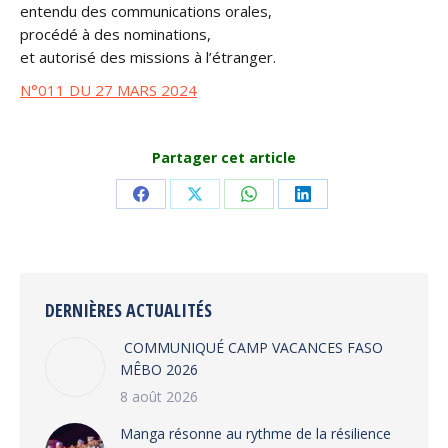
entendu des communications orales,
procédé à des nominations,
et autorisé des missions à l’étranger.
N°011 DU 27 MARS 2024
Partager cet article
Share
Share
Share
Share
on
on
on
on
Facebook
X
WhatsApp
LinkedIn
DERNIÈRES ACTUALITÉS
COMMUNIQUÉ CAMP VACANCES FASO
MÊBO 2026
8 août 2026
Manga résonne au rythme de la résilience