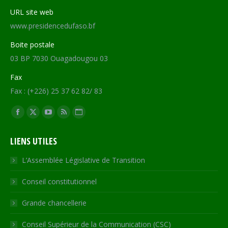
URL site web
www.presidencedufaso.bf
Boite postale
03 BP 7030 Ouagadougou 03
Fax
Fax : (+226) 25 37 62 82/ 83
Trouvez nous sur :
Facebook
X
YouTube
RSS
Site
page
page
page
page
Web
LIENS UTILES
opens
opens
opens
opens
page
in
in
in
in
opens
L’Assemblée Législative de Transition
new
new
new
new
in
Conseil constitutionnel
window
window
window
window
new
window
Grande chancellerie
Conseil Supérieur de la Communication (CSC)