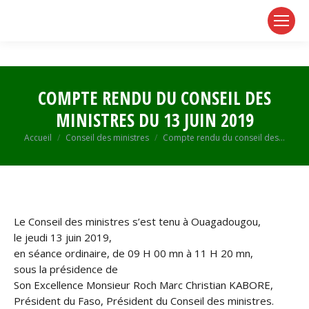
page
page
page
opens
opens
opens
in
in
in
new
new
new
window
window
window
COMPTE RENDU DU CONSEIL DES
MINISTRES DU 13 JUIN 2019
Vous êtes ici :
Accueil
Conseil des ministres
Compte rendu du conseil des…
Le Conseil des ministres s’est tenu à Ouagadougou,
le jeudi 13 juin 2019,
en séance ordinaire, de 09 H 00 mn à 11 H 20 mn,
sous la présidence de
Son Excellence Monsieur Roch Marc Christian KABORE,
Président du Faso, Président du Conseil des ministres.