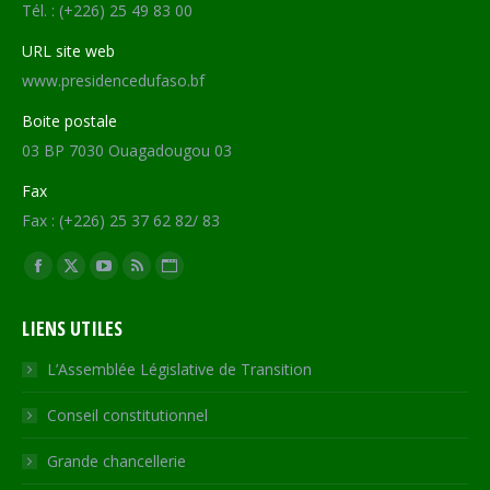
Tél. : (+226) 25 49 83 00
URL site web
www.presidencedufaso.bf
Boite postale
03 BP 7030 Ouagadougou 03
Fax
Fax : (+226) 25 37 62 82/ 83
Trouvez nous sur :
Facebook
X
YouTube
RSS
Site
page
page
page
page
Web
LIENS UTILES
opens
opens
opens
opens
page
in
in
in
in
opens
L’Assemblée Législative de Transition
new
new
new
new
in
Conseil constitutionnel
window
window
window
window
new
window
Grande chancellerie