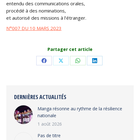
entendu des communications orales,
procédé à des nominations,
et autorisé des missions à l’étranger.
N°007 DU 10 MARS 2023
Partager cet article
Share
Share
Share
Share
on
on
on
on
Facebook
X
WhatsApp
LinkedIn
DERNIÈRES ACTUALITÉS
Manga résonne au rythme de la résilience
nationale
1 août 2026
Pas de titre