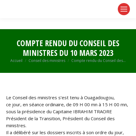
page
page
page
opens
opens
opens
in
in
in
new
new
new
window
window
window
COMPTE RENDU DU CONSEIL DES
MINISTRES DU 10 MARS 2023
Vous êtes ici :
Accueil
Conseil des ministres
Compte rendu du Conseil des…
Le Conseil des ministres s’est tenu à Ouagadougou,
ce jour, en séance ordinaire, de 09 H 00 mn à 15 H 00 mn,
sous la présidence du Capitaine IBRAHIM TRAORE
Président de la Transition, Président du Conseil des
ministres.
Il a délibéré sur les dossiers inscrits à son ordre du jour,