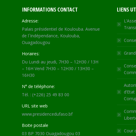
INFORMATIONS CONTACT
LIENS UT
Adresse:
L’Asse
Transi
Palais présidentiel de Koulouba. Avenue
de l´Indépendance, Koulouba,
Consei
Ouagadougou
Grande
Horaires:
Du Lundi au jeudi, 7H30 – 12H30 / 13H
Consei
– 16H Vend 7H30 – 12H30 / 13H30 –
Commu
16H30
Autori
N° de téléphone:
d’Etat
Tél. : (+226) 25 49 83 00
Corru
URL site web
Commi
www.presidencedufaso.bf
Libert
Boite postale
Cour 
03 BP 7030 Ouagadougou 03