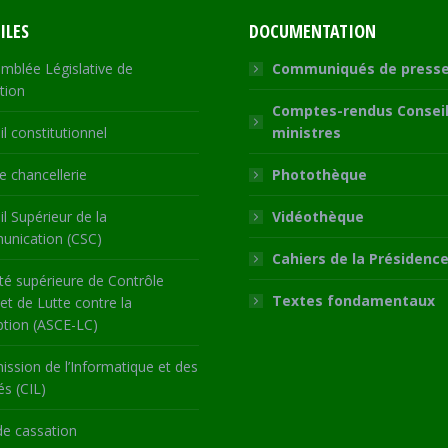
ILES
DOCUMENTATION
mblée Législative de
Communiqués de press
tion
Comptes-rendus Conseil
l constitutionnel
ministres
 chancellerie
Photothèque
l Supérieur de la
Vidéothèque
nication (CSC)
Cahiers de la Présidenc
té supérieure de Contrôle
Textes fondamentaux
 et de Lutte contre la
ption (ASCE-LC)
ssion de l’Informatique et des
és (CIL)
de cassation