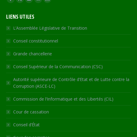
Facebook
X
YouTube
RSS
Site
page
page
page
page
Web
LIENS UTILES
opens
opens
opens
opens
page
in
in
in
in
opens
L’Assemblée Législative de Transition
new
new
new
new
in
Conseil constitutionnel
window
window
window
window
new
window
Grande chancellerie
Conseil Supérieur de la Communication (CSC)
Autorité supérieure de Contrôle d’Etat et de Lutte contre la
Corruption (ASCE-LC)
Commission de l’Informatique et des Libertés (CIL)
Cour de cassation
Conseil d’État