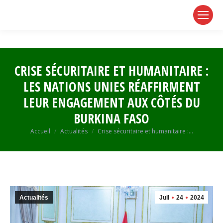
page
page
page
opens
opens
opens
in
in
in
new
new
new
window
window
window
CRISE SÉCURITAIRE ET HUMANITAIRE :
LES NATIONS UNIES RÉAFFIRMENT
LEUR ENGAGEMENT AUX CÔTÉS DU
BURKINA FASO
Vous êtes ici :
Accueil
Actualités
Crise sécuritaire et humanitaire :…
Actualités
Juil
24
2024