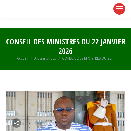
page
page
page
opens
opens
opens
in
in
in
new
new
new
window
window
window
CONSEIL DES MINISTRES DU 22 JANVIER
2026
Vous êtes ici :
Accueil
Album photo
CONSEIL DES MINISTRES DU 22…