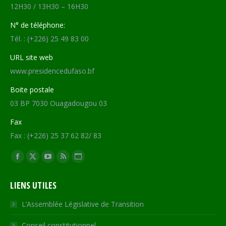
12H30 / 13H30 – 16H30
N° de téléphone:
Tél. : (+226) 25 49 83 00
URL site web
www.presidencedufaso.bf
Boite postale
03 BP 7030 Ouagadougou 03
Fax
Fax : (+226) 25 37 62 82/ 83
Trouvez nous sur :
Facebook
X
YouTube
RSS
Site
page
page
page
page
Web
LIENS UTILES
opens
opens
opens
opens
page
in
in
in
in
opens
L’Assemblée Législative de Transition
new
new
new
new
in
Conseil constitutionnel