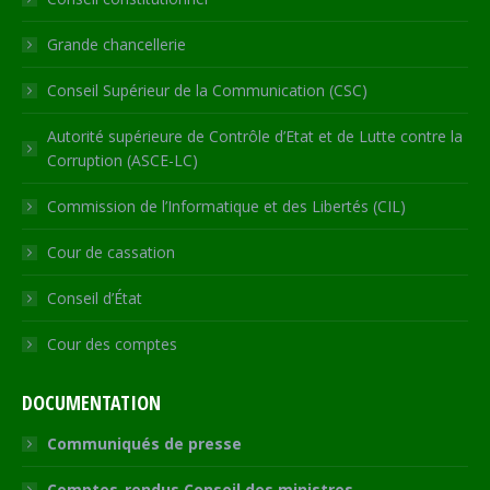
window
window
window
window
new
window
Grande chancellerie
Conseil Supérieur de la Communication (CSC)
Autorité supérieure de Contrôle d’Etat et de Lutte contre la
Corruption (ASCE-LC)
Commission de l’Informatique et des Libertés (CIL)
Cour de cassation
Conseil d’État
Cour des comptes
DOCUMENTATION
Communiqués de presse
Comptes-rendus Conseil des ministres