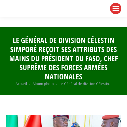
page
page
page
opens
opens
opens
in
in
in
new
new
new
window
window
window
LE GÉNÉRAL DE DIVISION CÉLESTIN
SIMPORÉ REÇOIT SES ATTRIBUTS DES
MAINS DU PRÉSIDENT DU FASO, CHEF
SUPRÊME DES FORCES ARMÉES
NATIONALES
Vous êtes ici :
Accueil
Album photo
Le Général de division Célestin…