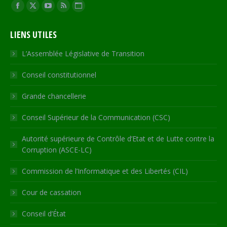
Trouvez nous sur :
Facebook
X
YouTube
RSS
Site
page
page
page
page
Web
LIENS UTILES
opens
opens
opens
opens
page
in
in
in
in
opens
L’Assemblée Législative de Transition
new
new
new
new
in
Conseil constitutionnel
window
window
window
window
new
window
Grande chancellerie
Conseil Supérieur de la Communication (CSC)
Autorité supérieure de Contrôle d’Etat et de Lutte contre la
Corruption (ASCE-LC)
Commission de l’Informatique et des Libertés (CIL)
Cour de cassation
Conseil d’État