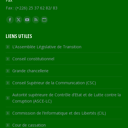
Fax
Fax : (+226) 25 37 62 82/ 83
Trouvez nous sur :
Facebook
X
YouTube
RSS
Site
page
page
page
page
Web
LIENS UTILES
opens
opens
opens
opens
page
in
in
in
in
opens
L’Assemblée Législative de Transition
new
new
new
new
in
Conseil constitutionnel
window
window
window
window
new
window
Grande chancellerie
Conseil Supérieur de la Communication (CSC)
Autorité supérieure de Contrôle d’Etat et de Lutte contre la
Corruption (ASCE-LC)
Commission de l’Informatique et des Libertés (CIL)
Cour de cassation