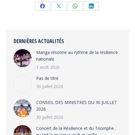
Share
Share
Share
Share
on
on
on
on
Facebook
X
WhatsApp
LinkedIn
DERNIÈRES ACTUALITÉS
Manga résonne au rythme de la résilience
nationale
1 août 2026
Pas de titre
30 juillet 2026
CONSEIL DES MINISTRES DU 30 JUILLET
2026
30 juillet 2026
‎​Concert de la Résilience et du Triomphe :
quand la musique ravit et unifie