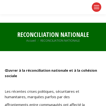
page
page
page
opens
opens
opens
in
in
in
new
new
new
window
window
window
RECONCILIATION NATIONALE
Vous êtes ici :
Accueil
RECONCILIATION NATIONALE
Œuvrer à la réconciliation nationale et à la cohésion
sociale
Les récentes crises politiques, sécuritaires et
humanitaires, marquées parfois par des
affrontements entre communautés ont affecté la