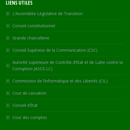
LIENS UTILES
opens
opens
opens
opens
page
in
in
in
in
opens
L’Assemblée Législative de Transition
new
new
new
new
in
Conseil constitutionnel
window
window
window
window
new
window
Grande chancellerie
Conseil Supérieur de la Communication (CSC)
Autorité supérieure de Contrôle d’Etat et de Lutte contre la
Corruption (ASCE-LC)
Commission de l’Informatique et des Libertés (CIL)
Cour de cassation
Conseil d’État
Cour des comptes