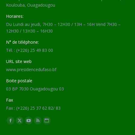
Koulouba, Ouagadougou
Horaires:
Du Lundi au jeudi, 7H30 – 12H30 / 13H – 16H Vend 7H30 –
12H30 / 13H30 – 16H30
N° de téléphone:
Tél. : (+226) 25 49 83 00
URL site web
www.presidencedufaso.bf
Boite postale
03 BP 7030 Ouagadougou 03
Fax
Fax : (+226) 25 37 62 82/ 83
Trouvez nous sur :
Facebook
X
YouTube
RSS
Site
page
page
page
page
Web