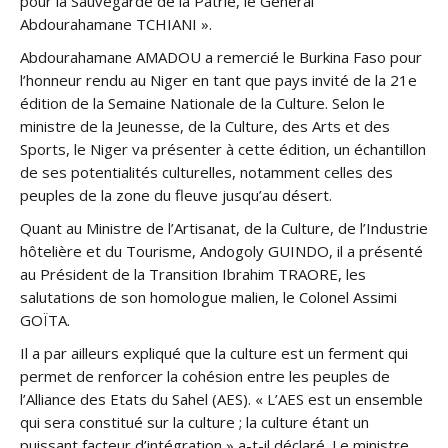
pour la Sauvegarde de la Patrie, le Général
Abdourahamane TCHIANI ».
Abdourahamane AMADOU a remercié le Burkina Faso pour
l’honneur rendu au Niger en tant que pays invité de la 21e
édition de la Semaine Nationale de la Culture. Selon le
ministre de la Jeunesse, de la Culture, des Arts et des
Sports, le Niger va présenter à cette édition, un échantillon
de ses potentialités culturelles, notamment celles des
peuples de la zone du fleuve jusqu’au désert.
Quant au Ministre de l’Artisanat, de la Culture, de l’Industrie
hôtelière et du Tourisme, Andogoly GUINDO, il a présenté
au Président de la Transition Ibrahim TRAORE, les
salutations de son homologue malien, le Colonel Assimi
GOÏTA.
Il a par ailleurs expliqué que la culture est un ferment qui
permet de renforcer la cohésion entre les peuples de
l’Alliance des Etats du Sahel (AES). « L’AES est un ensemble
qui sera constitué sur la culture ; la culture étant un
puissant facteur d’intégration » a-t-il déclaré. Le ministre