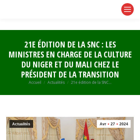
page
page
page
opens
opens
opens
in
in
in
new
new
new
window
window
window
21E ÉDITION DE LA SNC : LES
MINISTRES EN CHARGE DE LA CULTURE
DU NIGER ET DU MALI CHEZ LE
PRÉSIDENT DE LA TRANSITION
Vous êtes ici :
Accueil
Actualités
21e édition de la SNC…
Actualités
Avr
27
2024