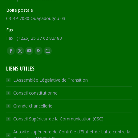
Boite postale
03 BP 7030 Ouagadougou 03
Fax
Fax : (+226) 25 37 62 82/ 83
Trouvez nous sur :
Facebook
X
YouTube
RSS
Site
page
page
page
page
Web
LIENS UTILES
opens
opens
opens
opens
page
in
in
in
in
opens
L’Assemblée Législative de Transition
new
new
new
new
in
Conseil constitutionnel
window
window
window
window
new
window
Grande chancellerie
Conseil Supérieur de la Communication (CSC)
Autorité supérieure de Contrôle d’Etat et de Lutte contre la